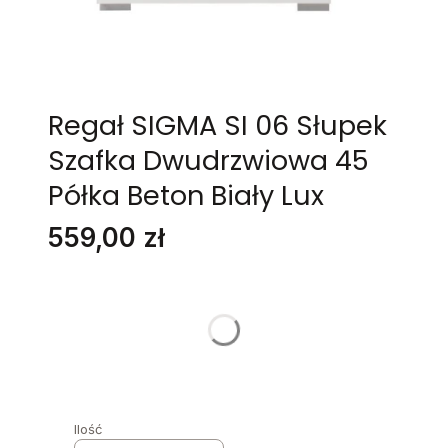
Regał SIGMA SI 06 Słupek
Szafka Dwudrzwiowa 45
Półka Beton Biały Lux
Cena
559,00 zł
Stwórz swój wymarzony mebel
Poszczególne warianty mogą różnić się ceną
STRONA MEBLA
*
Wybierz
Ilość