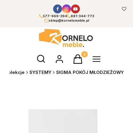
577-969-394
881-344-773
sklep@kornelomeble.pl
Otwórz wyszukiwarkę
Produkty w koszyku: 0. Zoba
e
Kolekcje
SYSTEMY
SIGMA POKÓJ MŁODZIEŻOWY