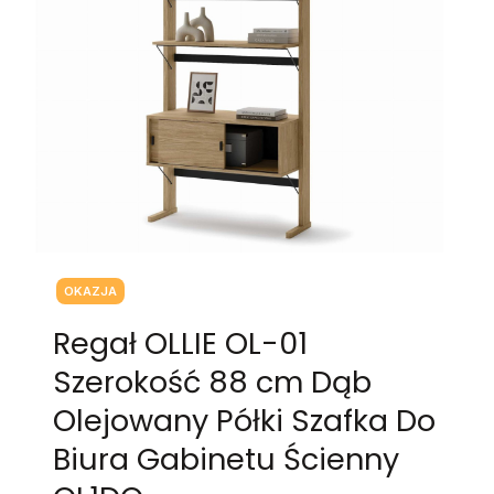
Tagi produktu
OKAZJA
Regał OLLIE OL-01
Szerokość 88 cm Dąb
Olejowany Półki Szafka Do
Biura Gabinetu Ścienny