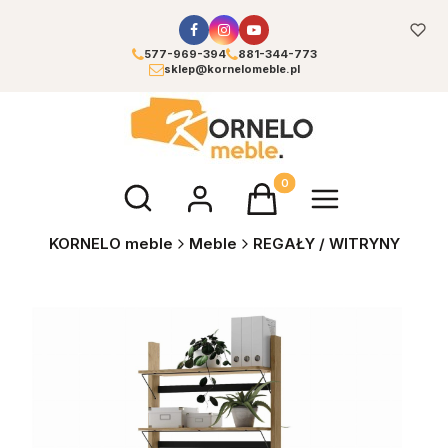
577-969-394
881-344-773
sklep@kornelomeble.pl
Otwórz wyszukiwarkę
Produkty w koszyku: 0. Zoba
KORNELO meble
Meble
REGAŁY / WITRYNY