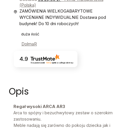
(Polska)
ZAMÓWIENIA WIELKOGABARYTOWE
WYCENIANE INDYWIDUALNIE Dostawa pod
budynek! Do 10 dni roboczych!
duża ilość
DolmaR
4.9
Na podstawie
1412
opinii
z całego okresu
Opis
Regał wysoki ARCA AR3
Arca to spójny i bezuchwytowy zestaw o szerokim
zastosowaniu.
Meble nadają się zarówno do pokoju dziecka jak i