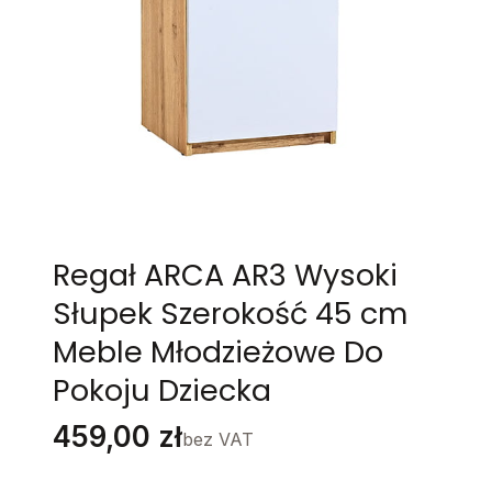
Regał ARCA AR3 Wysoki
Słupek Szerokość 45 cm
Meble Młodzieżowe Do
Pokoju Dziecka
Cena
459,00 zł
bez VAT
Stwórz swój wymarzony mebel