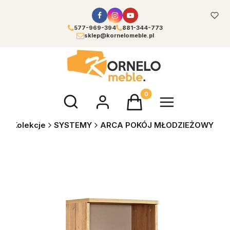
577-969-394
881-344-773
sklep@kornelomeble.pl
Otwórz wyszukiwarkę
Produkty w koszyku: 0. Zoba
e
Kolekcje
SYSTEMY
ARCA POKÓJ MŁODZIEŻOWY