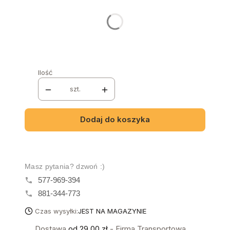
Poszczególne warianty mogą różnić się ceną
Kolor
*
Wybierz
Ilość
szt.
Dodaj do koszyka
Masz pytania? dzwoń :)
577-969-394
881-344-773
Czas wysyłki:
JEST NA MAGAZYNIE
Dostawa
od 29,00 zł
- Firma Transportowa