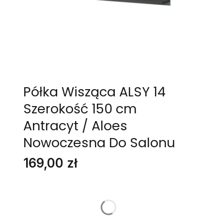
Półka Wisząca ALSY 14
Szerokość 150 cm
Antracyt / Aloes
Nowoczesna Do Salonu
Cena
169,00 zł
Stwórz swój wymarzony mebel
Poszczególne warianty mogą różnić się ceną
KOLOR
*