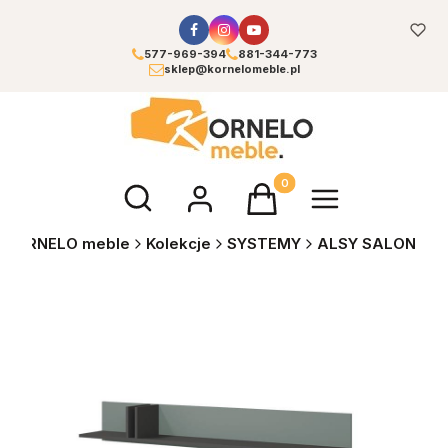
577-969-394
881-344-773
sklep@kornelomeble.pl
Otwórz wyszukiwarkę
Produkty w koszyku: 0. Zoba
KORNELO meble
Kolekcje
SYSTEMY
ALSY SALON