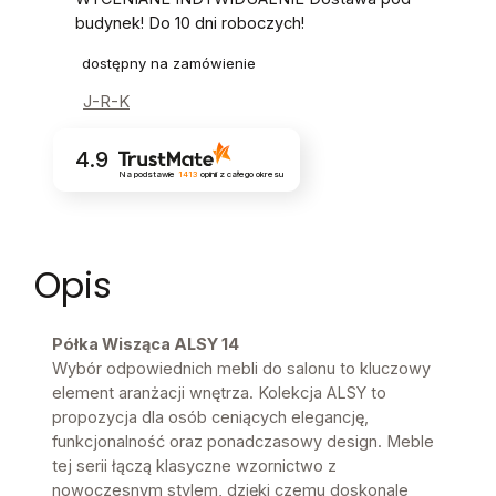
budynek! Do 10 dni roboczych!
dostępny na zamówienie
J-R-K
4.9
Na podstawie
1413
opinii
z całego okresu
Opis
Półka Wisząca ALSY 14
Wybór odpowiednich mebli do salonu to kluczowy
element aranżacji wnętrza. Kolekcja ALSY to
propozycja dla osób ceniących elegancję,
funkcjonalność oraz ponadczasowy design. Meble
tej serii łączą klasyczne wzornictwo z
nowoczesnym stylem, dzięki czemu doskonale