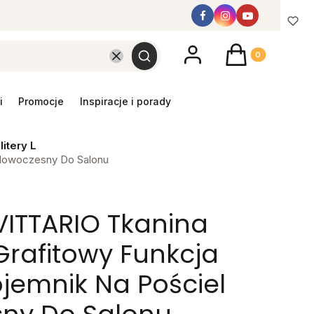
Produkty w koszyk
Wyczyść
Szukaj
promocje
inspiracje i porady
litery L
 Nowoczesny Do Salonu
VITTARIO Tkanina
Grafitowy Funkcja
jemnik Na Pościel