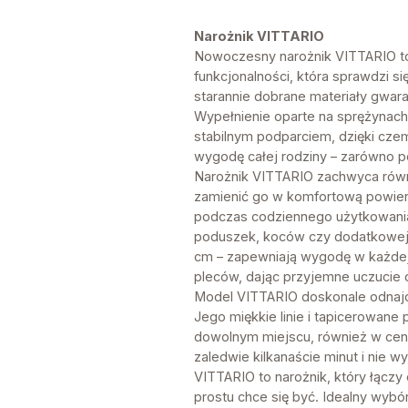
Narożnik VITTARIO
Nowoczesny narożnik VITTARIO to w
funkcjonalności, która sprawdzi s
starannie dobrane materiały gwar
Wypełnienie oparte na sprężynach 
stabilnym podparciem, dzięki czem
wygodę całej rodziny – zarówno p
Narożnik VITTARIO zachwyca równ
zamienić go w komfortową powierz
podczas codziennego użytkowania
poduszek, koców czy dodatkowej 
cm – zapewniają wygodę w każdej
pleców, dając przyjemne uczucie o
Model VITTARIO doskonale odnajduj
Jego miękkie linie i tapicerowane
dowolnym miejscu, również w cent
zaledwie kilkanaście minut i nie w
VITTARIO to narożnik, który łącz
prostu chce się być. Idealny wybór