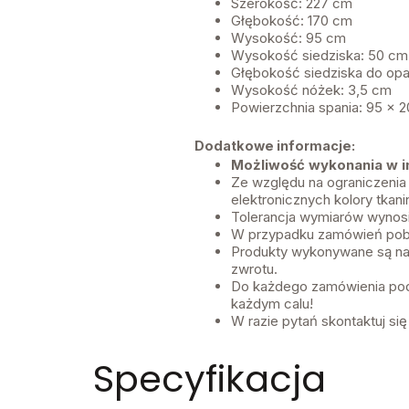
Szerokość: 227 cm
Głębokość: 170 cm
Wysokość: 95 cm
Wysokość siedziska: 50 cm
Głębokość siedziska do opa
Wysokość nóżek: 3,5 cm
Powierzchnia spania: 95 x
Dodatkowe informacje:
Możliwość wykonania w inn
Ze względu na ograniczenia
elektronicznych kolory tkan
Tolerancja wymiarów wynos
W przypadku zamówień pobr
Produkty wykonywane są na
zwrotu.
Do każdego zamówienia pod
każdym calu!
W razie pytań skontaktuj się
Specyfikacja