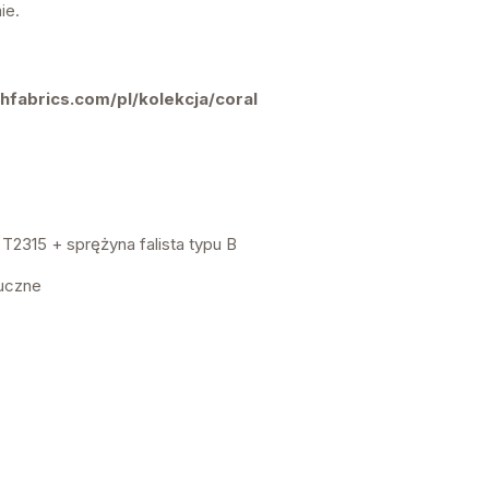
ie.
echfabrics.com/pl/kolekcja/coral
T2315 + sprężyna falista typu B
uczne