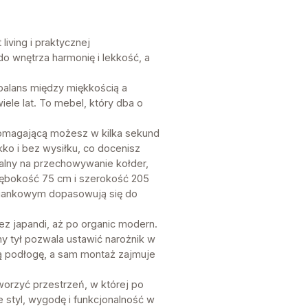
iving i praktycznej
o wnętrza harmonię i lekkość, a
balans między miękkością a
ele lat. To mebel, który dba o
omagającą możesz w kilka sekund
ko i bez wysiłku, co docenisz
lny na przechowywanie kołder,
łębokość 75 cm i szerokość 205
piankowym dopasowują się do
ez japandi, aż po organic modern.
ny tył pozwala ustawić narożnik w
ią podłogę, a sam montaż zajmuje
worzyć przestrzeń, w której po
e styl, wygodę i funkcjonalność w