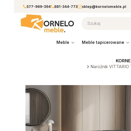
577-969-394
881-344-773
sklep@kornelomeble.pl
meble
meble tapicerowane
KORNE
Narożnik VITTARIO 