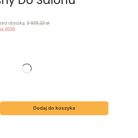
ny Do Salonu
rzed obniżką:
2 929,22 zł
nia 2026
y mebel
gą różnić się ceną
INY
Dodaj do koszyka