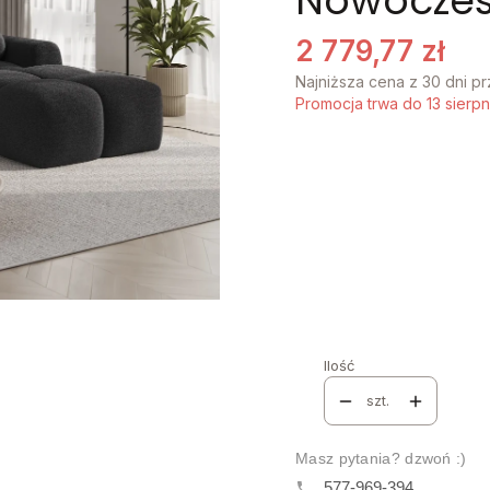
Nowoczes
2 779,77 zł
Najniższa cena z 30 dni p
Promocja trwa do 13 sierp
Stwórz swój wymarzon
Poszczególne warianty mo
STRONA MEBLA
*
Wybierz
NAZWA I NUMER TKAN
*
Ilość
szt.
Masz pytania? dzwoń :)
577-969-394