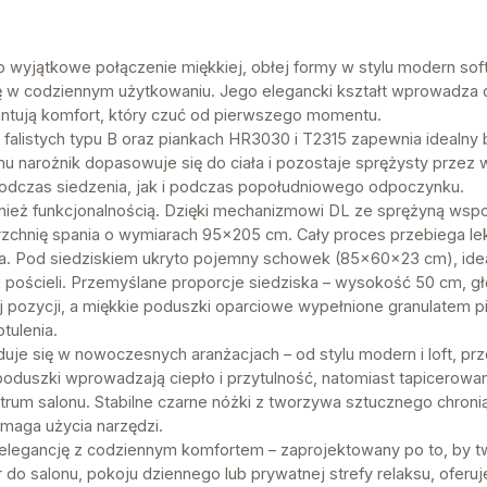
yjątkowe połączenie miękkiej, obłej formy w stylu modern soft l
ię w codziennym użytkowaniu. Jego elegancki kształt wprowadza d
antują komfort, który czuć od pierwszego momentu.
falistych typu B oraz piankach HR3030 i T2315 zapewnia idealny 
u narożnik dopasowuje się do ciała i pozostaje sprężysty przez wi
odczas siedzenia, jak i podczas popołudniowego odpoczynku.
ież funkcjonalnością. Dzięki mechanizmowi DL ze sprężyną wsp
chnię spania o wymiarach 95×205 cm. Cały proces przebiega lek
. Pod siedziskiem ukryto pojemny schowek (85×60×23 cm), idea
pościeli. Przemyślane proporcje siedziska – wysokość 50 cm, g
 pozycji, a miękkie poduszki oparciowe wypełnione granulatem 
tulenia.
e się w nowoczesnych aranżacjach – od stylu modern i loft, prz
 poduszki wprowadzają ciepło i przytulność, natomiast tapicerowa
rum salonu. Stabilne czarne nóżki z tworzywa sztucznego chron
ymaga użycia narzędzi.
y elegancję z codziennym komfortem – zaprojektowany po to, by t
 do salonu, pokoju dziennego lub prywatnej strefy relaksu, oferuj