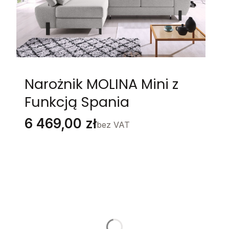
Narożnik MOLINA Mini z
Funkcją Spania
Cena
6 469,00 zł
bez VAT
Stwórz swój wymarzony mebel
Poszczególne warianty mogą różnić się ceną
Strona Narożnika
*
Wybierz
Grupa Materiałów
*
Wybierz