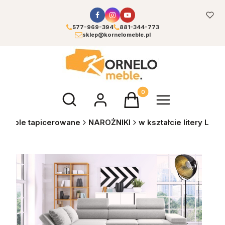
577-969-394
881-344-773
sklep@kornelomeble.pl
Otwórz wyszukiwarkę
Produkty w koszyku: 0. Zoba
Meble tapicerowane
NAROŻNIKI
w kształcie litery L