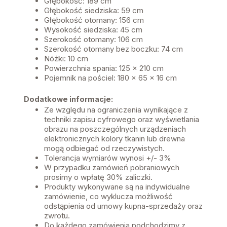
Głębokość: 189 cm
Głębokość siedziska: 59 cm
Głębokość otomany: 156 cm
Wysokość siedziska: 45 cm
Szerokość otomany: 106 cm
Szerokość otomany bez boczku: 74 cm
Nóżki: 10 cm
Powierzchnia spania: 125 x 210 cm
Pojemnik na pościel: 180 x 65 x 16 cm
Dodatkowe informacje:
Ze względu na ograniczenia wynikające z
techniki zapisu cyfrowego oraz wyświetlania
obrazu na poszczególnych urządzeniach
elektronicznych kolory tkanin lub drewna
mogą odbiegać od rzeczywistych.
Tolerancja wymiarów wynosi +/- 3%
W przypadku zamówień pobraniowych
prosimy o wpłatę 30% zaliczki.
Produkty wykonywane są na indywidualne
zamówienie, co wyklucza możliwość
odstąpienia od umowy kupna-sprzedaży oraz
zwrotu.
Do każdego zamówienia podchodzimy z