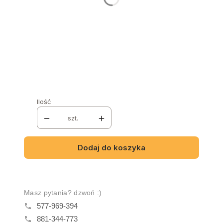
Nazwa i numer tkaniny
Opcjonalne
NÓŻKI
*
Wybierz
Ilość
szt.
Dodaj do koszyka
Masz pytania? dzwoń :)
577-969-394
881-344-773