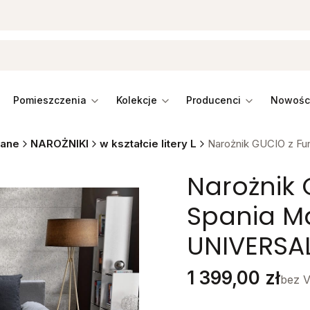
pomieszczenia
kolekcje
producenci
wane
NAROŻNIKI
w kształcie litery L
Narożnik GUCIO z Fu
Narożnik 
Spania Ma
UNIVERSA
Cena
1 399,00 zł
bez 
Stwórz swój wymarzon