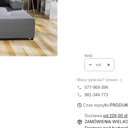
Poszczególne warianty mo
Tkanina i numer
*
Grupa Materiałów
*
Wybierz
Ilość
szt.
Masz pytania? dzwoń :)
577-969-394
881-344-773
Czas wysyłki:
PRODUKC
Dostawa
od 229,00 z
ZAMÓWIENIA WIELK
Dostawa pod budynek!