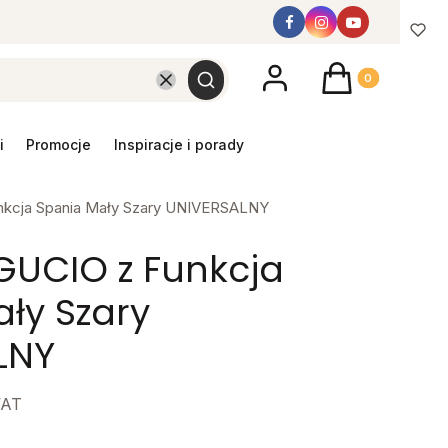
Produkty w koszyk
Wyczyść
Szukaj
promocje
inspiracje i porady
nkcja Spania Mały Szary UNIVERSALNY
GUCIO z Funkcja
ły Szary
LNY
VAT
y mebel