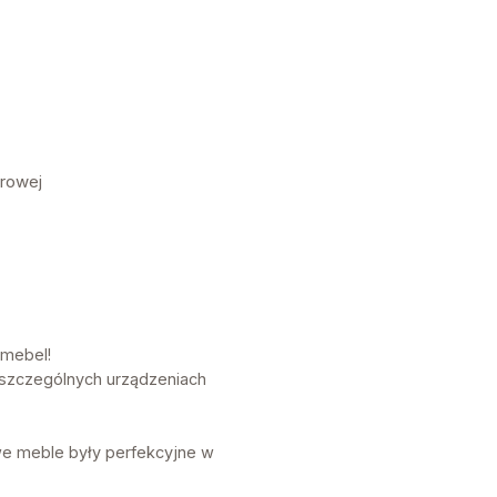
órowej
 mebel!
oszczególnych urządzeniach
e meble były perfekcyjne w