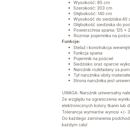
Wysokość: 85 cm
Szerokość: 203 cm
Głębokość: 140 cm
Wysokość do siedziska:40
Głębokość siedziska do po
Powierzchnia spania: 125 x
Rozmiar pojemnika na pości
Funkcje:
Stelaż i konstrukcja wewnęt
Funkcja spania
Pojemnik na pościel
Siedzisko oraz oparcie wyko
Narożnik rozkładany za po
Tył narożnika obity materi
Strona narożnika jest uniwer
UWAGA: Narożnik uniwersalny nal
Ze względu na ograniczenia wynik
elektronicznych kolory tkanin lu
Tolerancja wymiarów wynosi +/-
Do każdego zamówienia podchodzi
każdym calu!