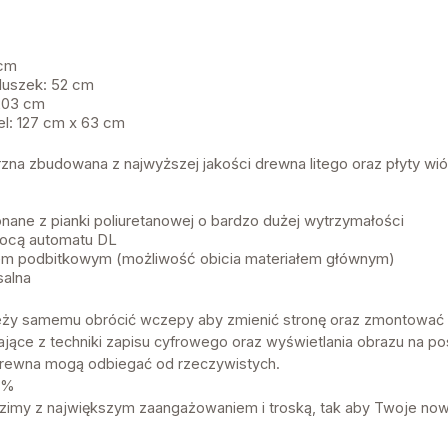
 cm
duszek: 52 cm
 203 cm
el: 127 cm x 63 cm
rzna zbudowana z najwyższej jakości drewna litego oraz płyty wi
nane z pianki poliuretanowej o bardzo dużej wytrzymałości
mocą automatu DL
ałem podbitkowym (możliwość obicia materiałem głównym)
salna
eży samemu obrócić wczepy aby zmienić stronę oraz zmontować
ające z techniki zapisu cyfrowego oraz wyświetlania obrazu na p
b drewna mogą odbiegać od rzeczywistych.
 3%
my z największym zaangażowaniem i troską, tak aby Twoje now