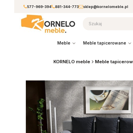
577-969-394
881-344-773
sklep@kornelomeble.pl
meble
meble tapicerowane
KORNELO meble
Meble tapicero