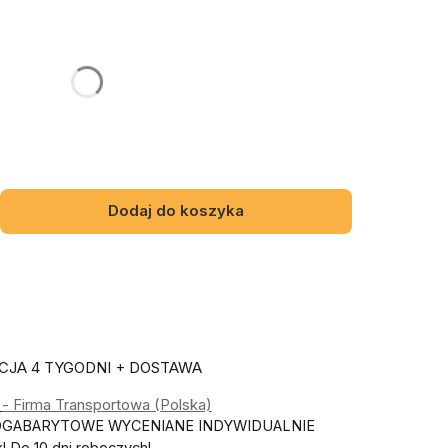
gą różnić się ceną
Dodaj do koszyka
JA 4 TYGODNI + DOSTAWA
ł
- Firma Transportowa (Polska)
OGABARYTOWE WYCENIANE INDYWIDUALNIE
 Do 10 dni roboczych!