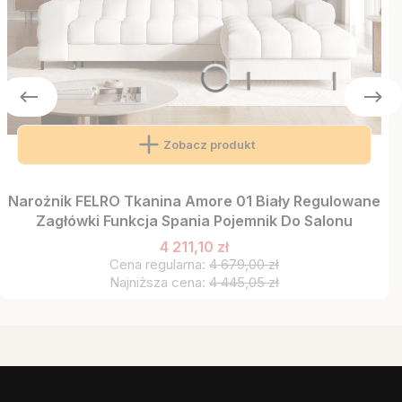
Zobacz produkt
Narożnik FELRO Tkanina Amore 01 Biały Regulowane
Zagłówki Funkcja Spania Pojemnik Do Salonu
4 211,10 zł
Cena regularna:
4 679,00 zł
Najniższa cena:
4 445,05 zł