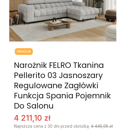
Tagi produktu
OKAZJA
Narożnik FELRO Tkanina
Pellerito 03 Jasnoszary
Regulowane Zagłówki
Funkcja Spania Pojemnik
Do Salonu
4 211,10 zł
Najniższa cena z 30 dni przed obniżką:
4 445,05 zł