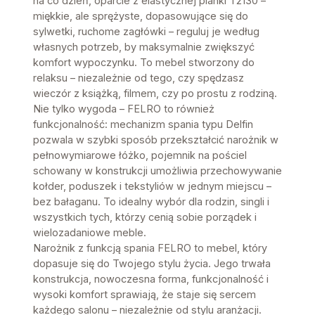
na co dzień, oparcie z elastycznej pianki T2130 –
miękkie, ale sprężyste, dopasowujące się do
sylwetki, ruchome zagłówki – reguluj je według
własnych potrzeb, by maksymalnie zwiększyć
komfort wypoczynku. To mebel stworzony do
relaksu – niezależnie od tego, czy spędzasz
wieczór z książką, filmem, czy po prostu z rodziną.
Nie tylko wygoda – FELRO to również
funkcjonalność: mechanizm spania typu Delfin
pozwala w szybki sposób przekształcić narożnik w
pełnowymiarowe łóżko, pojemnik na pościel
schowany w konstrukcji umożliwia przechowywanie
kołder, poduszek i tekstyliów w jednym miejscu –
bez bałaganu. To idealny wybór dla rodzin, singli i
wszystkich tych, którzy cenią sobie porządek i
wielozadaniowe meble.
Narożnik z funkcją spania FELRO to mebel, który
dopasuje się do Twojego stylu życia. Jego trwała
konstrukcja, nowoczesna forma, funkcjonalność i
wysoki komfort sprawiają, że staje się sercem
każdego salonu – niezależnie od stylu aranżacji.