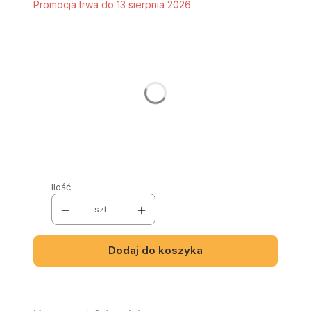
Promocja trwa do 13 sierpnia 2026
Stwórz swój wymarzony mebel
Poszczególne warianty mogą różnić się ceną
STRONA MEBLA
*
Wybierz
NAZWA I NUMER TKANINY
*
Ilość
szt.
Dodaj do koszyka