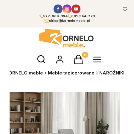
577-969-394
881-344-773
sklep@kornelomeble.pl
Otwórz wyszukiwarkę
Produkty w koszyku: 0. Zoba
KORNELO meble
Meble tapicerowane
NAROŻNIKI