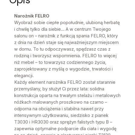
Narożnik FELRO
Wyobraź sobie ciepłe popołudnie, ulubioną herbatę
i chwilę tylko dla siebie... A w centrum Twojego
salonu on – narożnik z funkcją spania FELRO, który
z dnia na dzień staje się najważniejszym miejscem
w domu. To tu odpoczywasz, spędzasz czas z
rodziną i tworzysz wspomnienia. FELRO to więcej
niż mebel – to towarzysz codziennego życia,
zaprojektowany z myślą o wygodzie, trwałości i
elegancji.
Każdy element narożnika FELRO został starannie
przemyślany, by służył Ci przez lata: solidna
konstrukcja oparta na trwałym stelażu i metalowych
nóżkach malowanych proszkowo na czarno –
odporna na obciążenia i stabilna nawet przy
intensywnym użytkowaniu, siedzisko z pianek
T3030 i HR3030 oraz sprężyn falistych typu B –
zapewnia optymalne podparcie dla ciała i wygodę