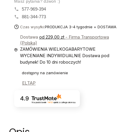
Masz pytania? dzwoń :)
577-969-394
881-344-773
Czas wysyłki:
PRODUKCJA 3-4 tygodnie + DOSTAWA
Dostawa
od 229,00 zł
- Firma Transportowa
(Polska)
ZAMÓWIENIA WIELKOGABARYTOWE
WYCENIANE INDYWIDUALNIE Dostawa pod
budynek! Do 10 dni roboczych!
dostępny na zamówienie
ELTAP
4.9
Na podstawie
1413
opinii
z całego okresu
Opis