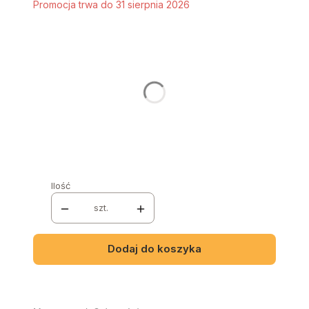
Promocja trwa do 31 sierpnia 2026
Stwórz swój wymarzony mebel
Poszczególne warianty mogą różnić się ceną
STRONA MEBLA
*
Wybierz
NAZWA I NUMER TKANINY
*
Ilość
szt.
Dodaj do koszyka