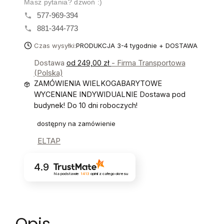
Masz pytania? dzwoń :)
577-969-394
881-344-773
Czas wysyłki:
PRODUKCJA 3-4 tygodnie + DOSTAWA
Dostawa
od 249,00 zł
- Firma Transportowa
(Polska)
ZAMÓWIENIA WIELKOGABARYTOWE
WYCENIANE INDYWIDUALNIE Dostawa pod
budynek! Do 10 dni roboczych!
dostępny na zamówienie
ELTAP
4.9
Na podstawie
1413
opinii
z całego okresu
Opis