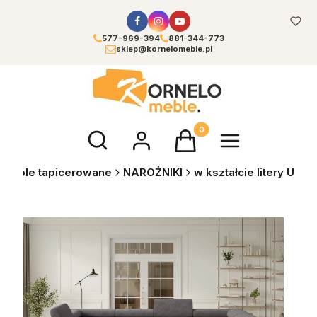
577-969-394
881-344-773
sklep@kornelomeble.pl
Otwórz wyszukiwarkę
Produkty w koszyku: 0. Zoba
Meble tapicerowane
NAROŻNIKI
w kształcie litery U