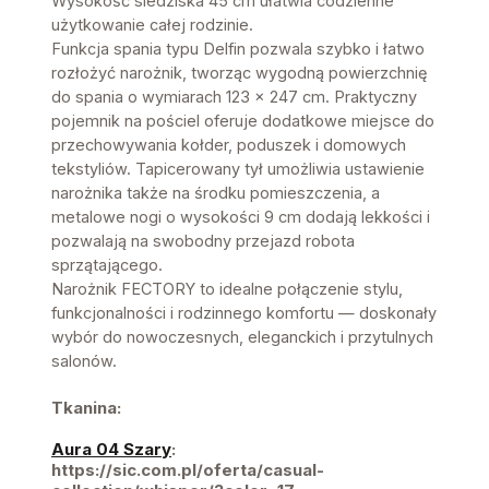
Wysokość siedziska 45 cm ułatwia codzienne
użytkowanie całej rodzinie.
Funkcja spania typu Delfin pozwala szybko i łatwo
rozłożyć narożnik, tworząc wygodną powierzchnię
do spania o wymiarach 123 × 247 cm. Praktyczny
pojemnik na pościel oferuje dodatkowe miejsce do
przechowywania kołder, poduszek i domowych
tekstyliów. Tapicerowany tył umożliwia ustawienie
narożnika także na środku pomieszczenia, a
metalowe nogi o wysokości 9 cm dodają lekkości i
pozwalają na swobodny przejazd robota
sprzątającego.
Narożnik FECTORY to idealne połączenie stylu,
funkcjonalności i rodzinnego komfortu — doskonały
wybór do nowoczesnych, eleganckich i przytulnych
salonów.
Tkanina:
Aura 04 Szary
:
https://sic.com.pl/oferta/casual-