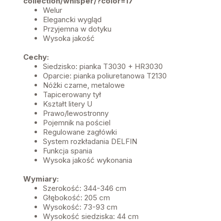
collection/whisper/?color=17
Welur
Elegancki wygląd
Przyjemna w dotyku
Wysoka jakość
Cechy:
Siedzisko: pianka T3030 + HR3030
Oparcie: pianka poliuretanowa T2130
Nóżki czarne, metalowe
Tapicerowany tył
Kształt litery U
Prawo/lewostronny
Pojemnik na pościel
Regulowane zagłówki
System rozkładania DELFIN
Funkcja spania
Wysoka jakość wykonania
Wymiary:
Szerokość: 344-346 cm
Głębokość: 205 cm
Wysokość: 73-93 cm
Wysokość siedziska: 44 cm