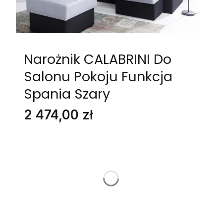
Narożnik CALABRINI Do
Salonu Pokoju Funkcja
Spania Szary
Cena
2 474,00 zł
Stwórz swój wymarzony mebel
Poszczególne warianty mogą różnić się ceną
GRUPA TKANIN
*
Wybierz
NAZWA I NUMER TKANINY
Opcjonalne