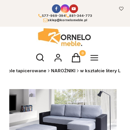
577-969-394
881-344-773
sklep@kornelomeble.pl
Otwórz wyszukiwarkę
Produkty w koszyku: 0. Zoba
Meble tapicerowane
NAROŻNIKI
w kształcie litery L