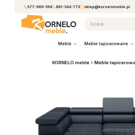
577-969-394
881-344-773
sklep@kornelomeble.pl
meble
meble tapicerowane
KORNELO meble
Meble tapicerow