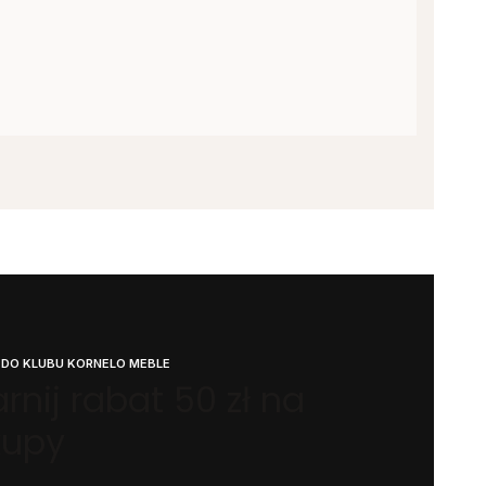
 DO KLUBU KORNELO MEBLE
rnij rabat 50 zł na
kupy