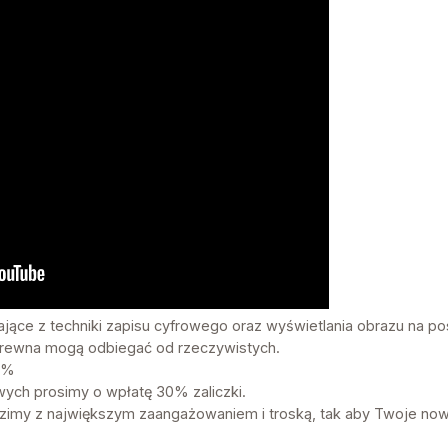
ające z techniki zapisu cyfrowego oraz wyświetlania obrazu na p
b drewna mogą odbiegać od rzeczywistych.
3%
ch prosimy o wpłatę 30% zaliczki.
my z największym zaangażowaniem i troską, tak aby Twoje now