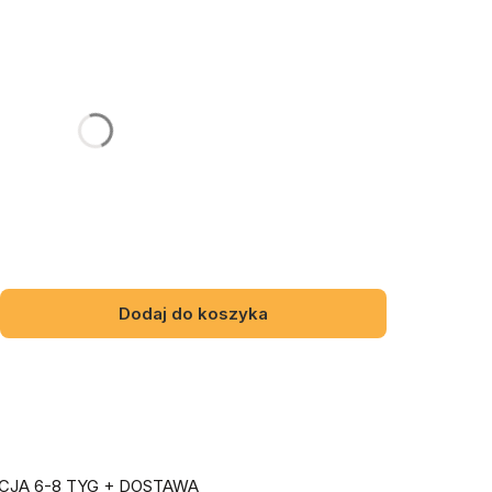
gą różnić się ceną
jonalne
Dodaj do koszyka
JA 6-8 TYG + DOSTAWA