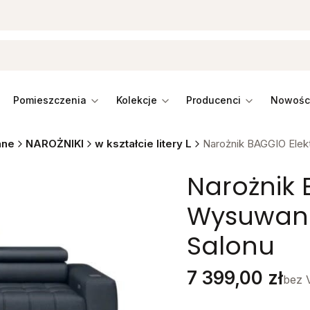
pomieszczenia
kolekcje
producenci
ane
NAROŻNIKI
w kształcie litery L
Narożnik BAGGIO Elek
Narożnik 
Wysuwane
Salonu
Cena
7 399,00 zł
bez 
Stwórz swój wymarzon