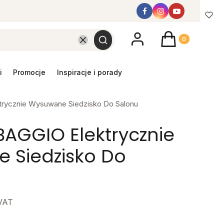
Produkty w koszyk
Wyczyść
Szukaj
promocje
inspiracje i porady
trycznie Wysuwane Siedzisko Do Salonu
BAGGIO Elektrycznie
 Siedzisko Do
VAT
y mebel