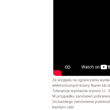
Ze względu na ograniczenia wynik
elektronicznych kolory tkanin lu
Tolerancja wymiarów wynosi +/- 
W przypadku zamówień pobraniowy
Do każdego zamówienia podchodzi
każdym calu!