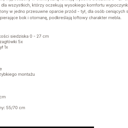
 dla wszystkich, którzy oczekują wysokiego komfortu wypoczynk
ny w jedno przesuwne oparcie przód - tył, dla osób ceniących 
ierające bok i otomanę, podkreślają loftowy charakter mebla.
kości siedziska 0 - 27 cm
zagłówki 5x
ł 1x
e
zybkiego montażu
 cm
ny: 55/70 cm