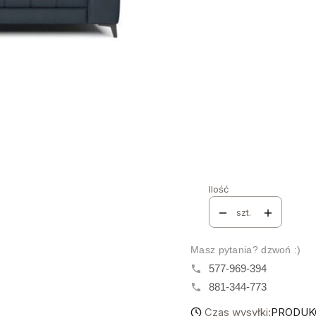
Poszczególne warianty mo
Strona Narożnika
*
Wybierz
Grupa Materiałów
*
Wybierz
Nazwa i numer tkaniny
Opc
Ilość
szt.
Masz pytania? dzwoń :)
577-969-394
881-344-773
Czas wysyłki:
PRODUKC