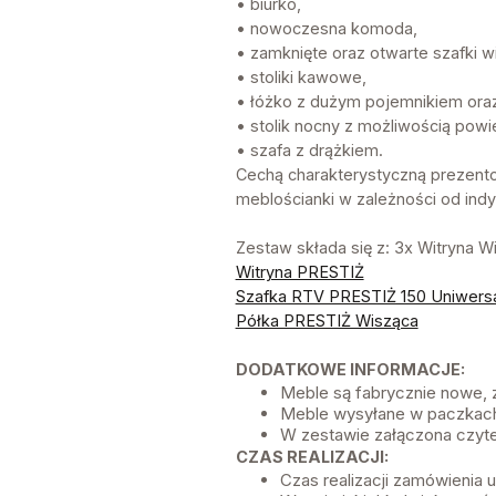
• biurko,
• nowoczesna komoda,
• zamknięte oraz otwarte szafki w
• stoliki kawowe,
• łóżko z dużym pojemnikiem ora
• stolik nocny z możliwością powie
• szafa z drążkiem.
Cechą charakterystyczną prezento
meblościanki w zależności od indy
Zestaw składa się z: 3x Witryna 
Witryna PRESTIŻ
Szafka RTV PRESTIŻ 150 Uniwers
Półka PRESTIŻ Wisząca
DODATKOWE INFORMACJE:
Meble są fabrycznie nowe,
Meble wysyłane w paczkach
W zestawie załączona czyte
CZAS REALIZACJI:
Czas realizacji zamówienia