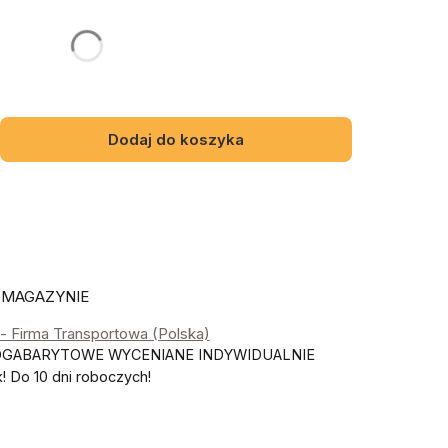
gą różnić się ceną
Dodaj do koszyka
 MAGAZYNIE
- Firma Transportowa (Polska)
OGABARYTOWE WYCENIANE INDYWIDUALNIE
 Do 10 dni roboczych!