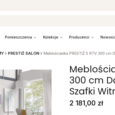
pomieszczenia
kolekcje
producenci
MY
PRESTIŻ SALON
Meblościanka PRESTIŻ 5 RTV 300 cm Dąb
Meblościa
300 cm Dą
Szafki Wit
Cena
2 181,00 zł
Stwórz swój wymarzon