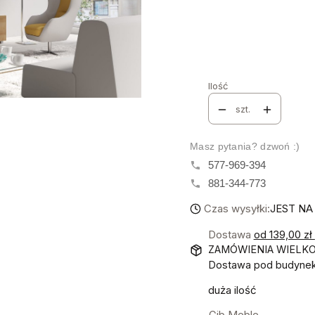
Poszczególne warianty mo
LED
*
Wybierz
Ilość
szt.
Masz pytania? dzwoń :)
577-969-394
881-344-773
Czas wysyłki:
JEST NA
Dostawa
od 139,00 zł
ZAMÓWIENIA WIELK
Dostawa pod budynek!
duża ilość
Gib Meble