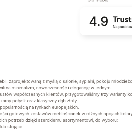
4.9
Na podsta
bli, zaprojektowaną z myślą o salonie, sypialni, pokoju młodzież
wili na minimalizm, nowoczesność i elegancję w jednym.
stów współczesnych klientów, przygotowaliśmy trzy warianty ko
czarny połysk oraz klasyczny dąb złoty.
popularnością na rynkach europejskich.
zieści gotowych zestawów meblościanek w różnych opcjach kolor
h potrzeb dzięki szerokiemu asortymentowi, do wyboru:
lub stojące,