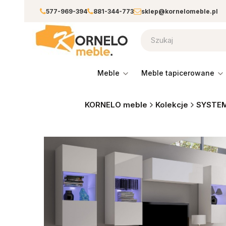
577-969-394
881-344-773
sklep@kornelomeble.pl
meble
meble tapicerowane
KORNELO meble
Kolekcje
SYSTE