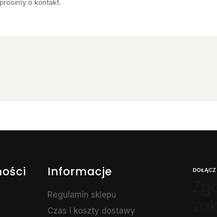
prosimy o kontakt.
ności
Informacje
DOŁĄCZ
Zga
Regulamin sklepu
za
Czas i koszty dostawy