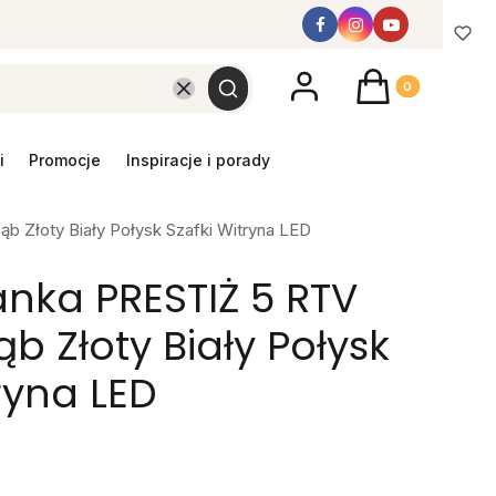
Produkty w koszyk
Wyczyść
Szukaj
promocje
inspiracje i porady
 Złoty Biały Połysk Szafki Witryna LED
nka PRESTIŻ 5 RTV
b Złoty Biały Połysk
ryna LED
y mebel