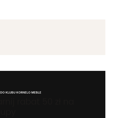
 DO KLUBU KORNELO MEBLE
rnij rabat 50 zł na
kupy