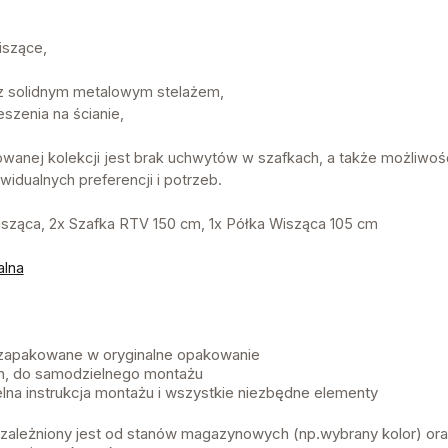
iszące,
z solidnym metalowym stelażem,
szenia na ścianie,
wanej kolekcji jest brak uchwytów w szafkach, a także możliw
widualnych preferencji i potrzeb.
Wisząca, 2x Szafka RTV 150 cm, 1x Półka Wisząca 105 cm
alna
 zapakowane w oryginalne opakowanie
, do samodzielnego montażu
lna instrukcja montażu i wszystkie niezbędne elementy
 uzależniony jest od stanów magazynowych (np.wybrany kolor) or