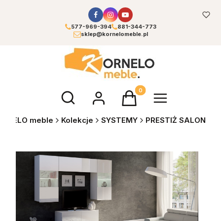
577-969-394
881-344-773
sklep@kornelomeble.pl
Otwórz wyszukiwarkę
Produkty w koszyku: 0. Zoba
ORNELO meble
Kolekcje
SYSTEMY
PRESTIŻ SALON