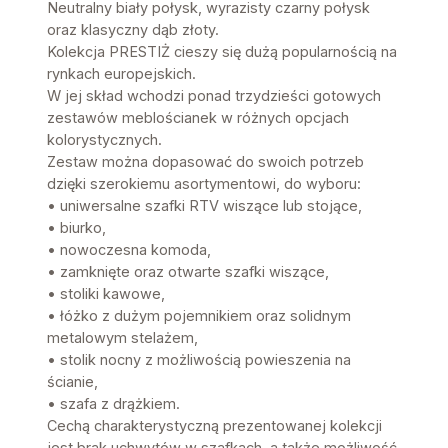
Neutralny biały połysk, wyrazisty czarny połysk
oraz klasyczny dąb złoty.
Kolekcja PRESTIŻ cieszy się dużą popularnością na
rynkach europejskich.
W jej skład wchodzi ponad trzydzieści gotowych
zestawów meblościanek w różnych opcjach
kolorystycznych.
Zestaw można dopasować do swoich potrzeb
dzięki szerokiemu asortymentowi, do wyboru:
• uniwersalne szafki RTV wiszące lub stojące,
• biurko,
• nowoczesna komoda,
• zamknięte oraz otwarte szafki wiszące,
• stoliki kawowe,
• łóżko z dużym pojemnikiem oraz solidnym
metalowym stelażem,
• stolik nocny z możliwością powieszenia na
ścianie,
• szafa z drążkiem.
Cechą charakterystyczną prezentowanej kolekcji
jest brak uchwytów w szafkach, a także możliwość