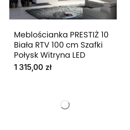
Meblościanka PRESTIŻ 10
Biała RTV 100 cm Szafki
Połysk Witryna LED
Cena
1 315,00 zł
Stwórz swój wymarzony mebel
Poszczególne warianty mogą różnić się ceną
KOLOR
*
Wybierz
LED
*
Wybierz