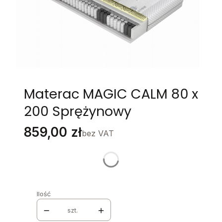
Materac MAGIC CALM 80 x
200 Sprężynowy
Cena
859,00 zł
bez VAT
Stwórz swój wymarzony mebel
Poszczególne warianty mogą różnić się ceną
Ilość
szt.