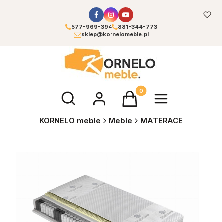
577-969-394
881-344-773
sklep@kornelomeble.pl
Otwórz wyszukiwarkę
Produkty w koszyku: 0. Zoba
KORNELO meble
Meble
MATERACE