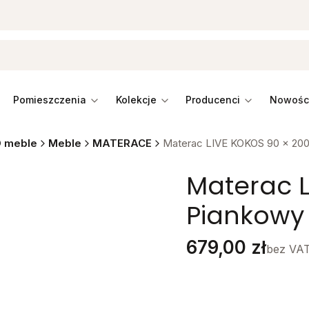
pomieszczenia
kolekcje
producenci
 meble
Meble
MATERACE
Materac LIVE KOKOS 90 x 200
Materac L
Piankowy
Cena
679,00 zł
bez VA
Stwórz swój wymarzon
Poszczególne warianty mo