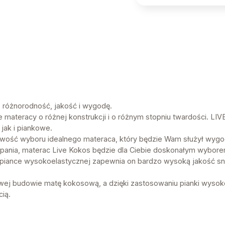
ie różnorodność, jakość i wygodę.
e materacy o różnej konstrukcji i o różnym stopniu twardości. LIV
jak i piankowe.
liwość wyboru idealnego materaca, który będzie Wam służył wygod
 spania, materac Live Kokos będzie dla Ciebie doskonałym wybore
 piance wysokoelastycznej zapewnia on bardzo wysoką jakość sn
ej budowie matę kokosową, a dzięki zastosowaniu pianki wysokoe
ią.