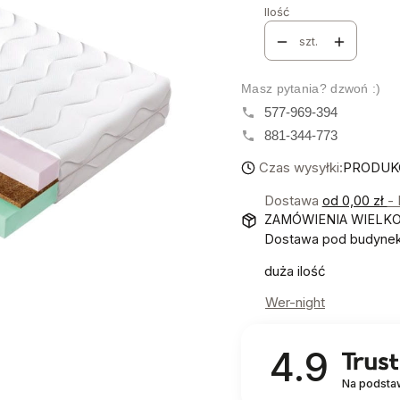
Ilość
szt.
Masz pytania? dzwoń :)
577-969-394
881-344-773
Czas wysyłki:
PRODUKCJ
Dostawa
od 0,00 zł
-
ZAMÓWIENIA WIELK
Dostawa pod budynek!
duża ilość
Wer-night
4.9
Na podsta