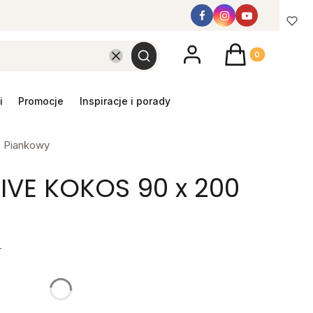
Produkty w koszyk
Wyczyść
Szukaj
promocje
inspiracje i porady
 Piankowy
IVE KOKOS 90 x 200
T
y mebel
gą różnić się ceną