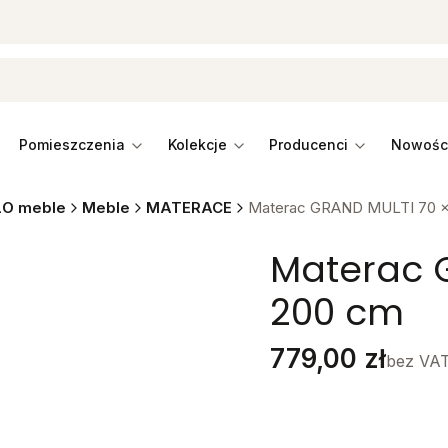
pomieszczenia
kolekcje
producenci
O meble
Meble
MATERACE
Materac GRAND MULTI 70 x
Materac 
200 cm
Cena
779,00 zł
bez VA
Stwórz swój wymarzon
Poszczególne warianty mo