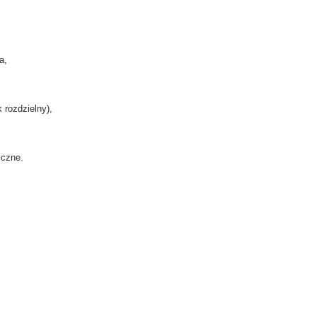
a,
 rozdzielny),
iczne.