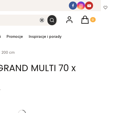
Produkty w koszyk
Wyczyść
Szukaj
promocje
inspiracje i porady
 200 cm
GRAND MULTI 70 x
T
y mebel
gą różnić się ceną