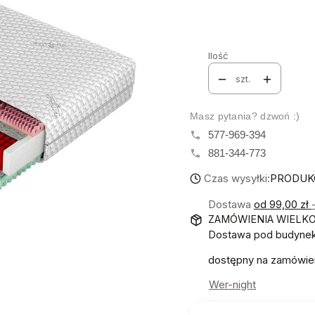
Rozmiar
*
Wybierz
Ilość
szt.
Masz pytania? dzwoń :)
577-969-394
881-344-773
Czas wysyłki:
PRODUKC
Dostawa
od 99,00 zł
ZAMÓWIENIA WIELK
Dostawa pod budynek!
dostępny na zamówie
Wer-night