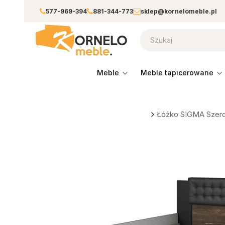
577-969-394
881-344-773
sklep@kornelomeble.pl
meble
meble tapicerowane
Łóżko SIGMA Szerok