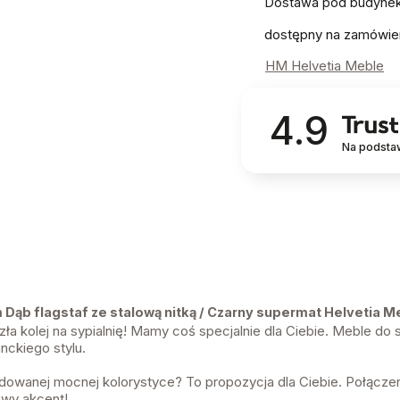
Dostawa pod budynek!
dostępny na zamówie
HM Helvetia Meble
4.9
Na podsta
ąb flagstaf ze stalową nitką / Czarny supermat Helvetia M
a kolej na sypialnię! Mamy coś specjalnie dla Ciebie. Meble do s
ckiego stylu.
dowanej mocnej kolorystyce? To propozycja dla Ciebie. Połączen
owy akcent!