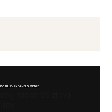
 DO KLUBU KORNELO MEBLE
rnij rabat 50 zł na
kupy