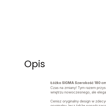
Opis
Łóżko SIGMA Szerokość 180 cm D
Czas na zmiany! Tym razem przyszł
wnętrzu nowoczesnego, ale elegan
Cenisz oryginalny design w zdecy
oryginalny, lecz także ponadczas