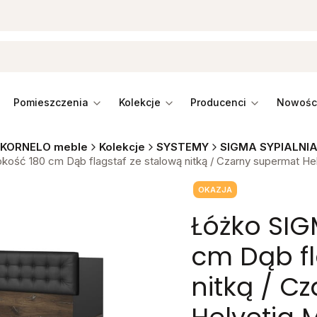
pomieszczenia
kolekcje
producenci
KORNELO meble
Kolekcje
SYSTEMY
SIGMA SYPIALNI
ość 180 cm Dąb flagstaf ze stalową nitką / Czarny supermat He
Tagi produktu
OKAZJA
Łóżko SIG
cm Dąb fl
nitką / C