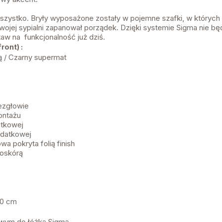
wszystko. Bryły wyposażone zostały w pojemne szafki, w których 
ojej sypialni zapanował porządek. Dzięki systemie Sigma nie będ
w na funkcjonalność już dziś.
ront) :
ką / Czarny supermat
ezgłowie
ontażu
atkowej
odatkowej
wa pokryta folią finish
oskórą
00 cm
owym do łóżka Sigma