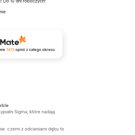
 Do 10 dni roboczych!
nie
wie
1413
opinii
z całego okresu
eble
ypialni Sigma, które nadają
ie czerni z odcieniami dębu to