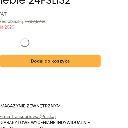
Meble 24FSLI32
VAT
rzed obniżką:
1 300,50 zł
nia 2026
y mebel
gą różnić się ceną
Dodaj do koszyka
A MAGAZYNIE ZEWNĘTRZNYM
 Firma Transportowa (Polska)
OGABARYTOWE WYCENIANE INDYWIDUALNIE