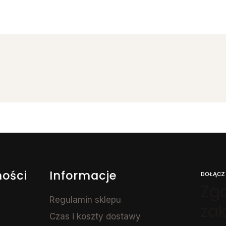
ności
Informacje
DOŁĄCZ
Zga
Regulamin sklepu
za
Czas i koszty dostawy