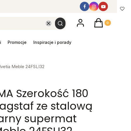
Produkty w koszyk
Wyczyść
Szukaj
promocje
inspiracje i porady
A
lvetia Meble 24FSLI32
MA Szerokość 180
agstaf ze stalową
zarny supermat