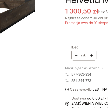
Helvetia 
1 300,50 zł
bez 
Najniższa cena z 30 dni p
Promocja trwa do 10 sierp
Stwórz swój wymarzon
Poszczególne warianty mo
Ilość
szt.
Masz pytania? dzwoń :)
577-969-394
881-344-773
Czas wysyłki:
JEST N
Dostawa
od 0,00 zł
-
ZAMÓWIENIA WIELK