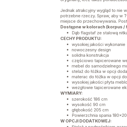
Jednak atrakcyjny wygląd to nie 
potrzebne rzeczy. Spraw, aby w Tw
miejsce do przechowywania. Posta
Dostępne w kolorach (korpus / f
Dąb flagstaf ze stalową nit
CECHY PRODUKTU:
wysokiej jakości wykonanie
nowoczesny design
solidna konstrukcja
częściowo tapicerowane w
mebel do samodzielnego m
stelaż do łóżka w opcji dod
materac do łóżka w opcji d
wysokiej jakości płyta meblo
wezgłowie tapicerowane ek
WYMIARY:
szerokość 186 cm
wysokość 90 cm
głębokość 205 cm
Powierzchnia spania 180x2
W OPCJI DODATKOWEJ:
Stelaż z podnośnikiem gaz