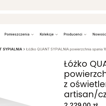
pomieszczenia
kolekcje
producenci
 SYPIALNIA
Łóżko QUANT SYPIALNIA powierzchnia spania 16
Łóżko QUA
powierzch
z oświetl
artisan/
Cena
2 229,00 zł