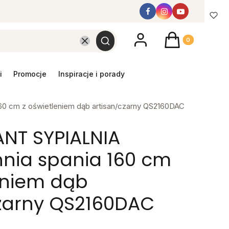
Produkty w koszyk
Wyczyść
Szukaj
promocje
inspiracje i porady
0 cm z oświetleniem dąb artisan/czarny QS2160DAC
NT SYPIALNIA
nia spania 160 cm
eniem dąb
czarny QS2160DAC