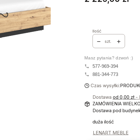
Stwórz swój wymarzon
Poszczególne warianty mo
Ilość
szt.
Masz pytania? dzwoń :)
577-969-394
881-344-773
Czas wysyłki:
PRODUKC
Dostawa
od 0,00 zł
-
ZAMÓWIENIA WIELK
Dostawa pod budynek!
duża ilość
LENART MEBLE