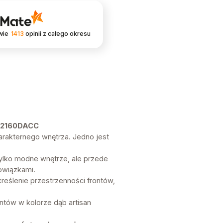
wie
1413
opinii
z całego okresu
QS2160DACC
arakternego wnętrza. Jedno jest
 tylko modne wnętrze, ale przede
owiązkami.
reślenie przestrzenności frontów,
ntów w kolorze dąb artisan