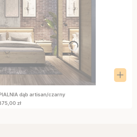
IALNIA dąb artisan/czarny
na
875,00 zł