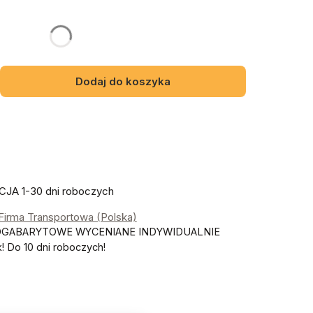
y mebel
gą różnić się ceną
Dodaj do koszyka
JA 1-30 dni roboczych
 Firma Transportowa (Polska)
OGABARYTOWE WYCENIANE INDYWIDUALNIE
 Do 10 dni roboczych!