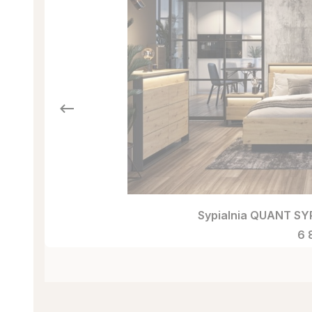
Sypialnia QUANT SYP
Ce
6 