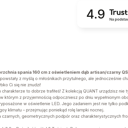
4.9
Na podsta
zchnia spania 160 cm z oświetleniem dąb artisan/czarny 
powstały z myślą o miłośnikach przytulnego, ale jednocześnie ch
bko Ci się nie znudzi!
m charakterze to dobrze trafiłeś! Z kolekcją QUANT urządzisz nie
, w którym z przyjemnością odpoczniesz po dniu wypełnionym ob
yposażone w oświetlenie LED. Jego zadaniem jest nie tylko podk
oy klimatu – przejmując poniekąd rolę lampki nocnej.
ga czarnych, geometrycznych podpór oraz charakterystycznych fro