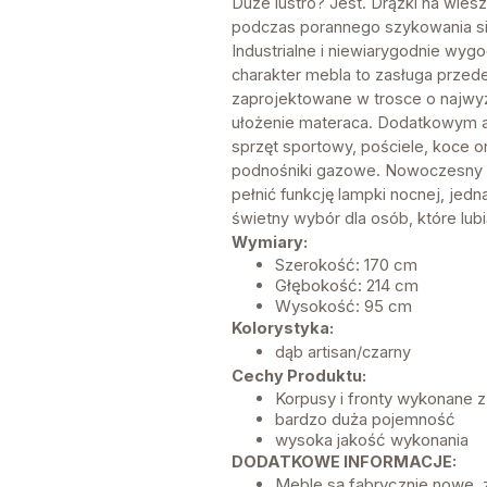
Duże lustro? Jest. Drążki na wies
podczas porannego szykowania się
Industrialne i niewiarygodnie wy
charakter mebla to zasługa przed
zaprojektowane w trosce o najwy
ułożenie materaca. Dodatkowym a
sprzęt sportowy, pościele, koce o
podnośniki gazowe. Nowoczesny d
pełnić funkcję lampki nocnej, jed
świetny wybór dla osób, które lubi
Wymiary:
Szerokość: 170 cm
Głębokość: 214 cm
Wysokość: 95 cm
Kolorystyka:
dąb artisan/czarny
Cechy Produktu:
Korpusy i fronty wykonane 
bardzo duża pojemność
wysoka jakość wykonania
DODATKOWE INFORMACJE:
Meble są fabrycznie nowe,