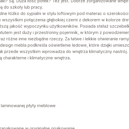
zaki? Są. Duża ilość półek? Też jest. Dobrze zorganizowane wnęt
 do szkoły lub pracy.
godne łóżko do sypialni w stylu loftowym pod materac o szeroko
e wszystkim połączenia głębokiej czerni z dekorem w kolorze dr
ższą jakość wypoczynku użytkowników. Posiada stelaż szczebel
tutem jest duży i przestronny pojemnik, w którym z powodzeni
raz różne inne niezbędne rzeczy. Za łatwe i lekkie otwieranie r
esign mebla podkreśla oświetlenie ledowe, które dzięki umies
nak przede wszystkim wprowadza do wnętrza klimatyczny nastrój. 
ą charakterne i klimatyczne wnętrza.
z laminowanej płyty meblowe
 zapakowane w oryginalne opakowanie