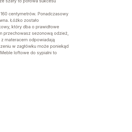
rze szafy to połowa sukcesu
ści 160 centymetrów. Ponadczasowy
ewna. Łóżko zostało
kowy, który dba o prawidłowe
em przechowasz sezonową odzież,
amy z materacem odpowiadają
zczeniu w zagłówku może poniekąd
Meble loftowe do sypialni to