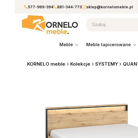
577-969-394
881-344-773
sklep@kornelomeble.pl
meble
meble tapicerowane
KORNELO meble
Kolekcje
SYSTEMY
QUANT