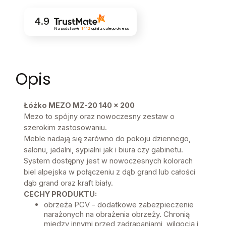
4.9
Na podstawie
1412
opinii
z całego okresu
Opis
Łóżko MEZO MZ-20 140 x 200
Mezo to spójny oraz nowoczesny zestaw o
szerokim zastosowaniu.
Meble nadają się zarówno do pokoju dziennego,
salonu, jadalni, sypialni jak i biura czy gabinetu.
System dostępny jest w nowoczesnych kolorach
biel alpejska w połączeniu z dąb grand lub całości
dąb grand oraz kraft biały.
CECHY PRODUKTU:
obrzeża PCV - dodatkowe zabezpieczenie
narażonych na obrażenia obrzeży. Chronią
między innymi przed zadrapaniami, wilgocią i