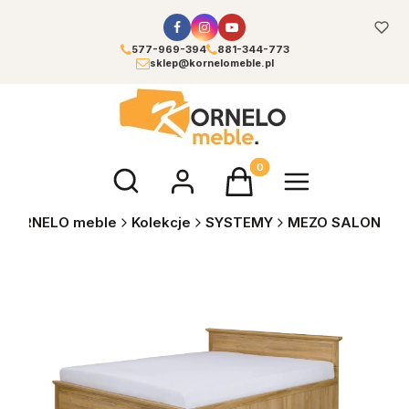
577-969-394
881-344-773
sklep@kornelomeble.pl
Otwórz wyszukiwarkę
Produkty w koszyku: 0. Zoba
KORNELO meble
Kolekcje
SYSTEMY
MEZO SALON