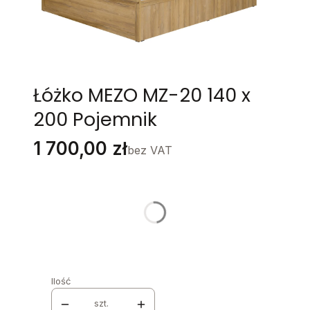
Łóżko MEZO MZ-20 140 x
200 Pojemnik
Cena
1 700,00 zł
bez VAT
Stwórz swój wymarzony mebel
Poszczególne warianty mogą różnić się ceną
KOLOR
*
Wybierz
Ilość
szt.