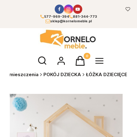
577-969-394
881-344-773
sklep@kornelomeble.pl
Otwórz wyszukiwarkę
Produkty w koszyku: 0. Zoba
Pomieszczenia
POKÓJ DZIECKA
ŁÓŻKA DZIECIĘCE