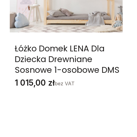
Łóżko Domek LENA Dla
Dziecka Drewniane
Sosnowe 1-osobowe DMS
Cena
1 015,00 zł
bez VAT
Stwórz swój wymarzony mebel
Poszczególne warianty mogą różnić się ceną
WYMIAR
*
Wybierz
BARIERKA POZIOMA DOLNA
*