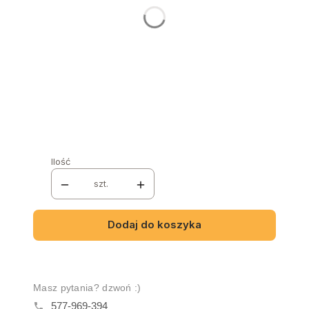
Wybierz
SZUFLADA
*
Wybierz
PODNIESIENIE DOLNEGO ŁÓŻKA
*
Wybierz
Ilość
szt.
Dodaj do koszyka
Masz pytania? dzwoń :)
577-969-394