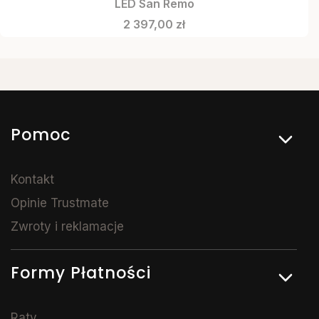
LED San Remo
Cena
2 397,00 zł
Linki w stopce
Pomoc
Kontakt
Opinie Trustmate
Zwroty i reklamacje
Formy Płatności
Raty