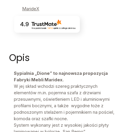
MarideX
4.9
Na podstawie
1412
opinii
z całego okresu
Opis
Sypialnia „Dione” to najnowsza propozycja
Fabryki Mebli Maridex.
W jej skład wchodzi szereg praktycznych
elementów m.in. pojemna szafa z drzwiami
przesuwnymi, oświetleniem LED i aluminiowymi
profilami bocznymi, a także wygodne łoże z
podnoszonym stelażem i pojemnikiem na pościel,
komoda oraz szafki nocne.
System wykonany jest z wysokiej jakości płyty
laminowanej w kolorze „San Remo”.