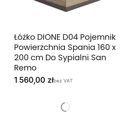
Łóżko DIONE D04 Pojemnik
Powierzchnia Spania 160 x
200 cm Do Sypialni San
Remo
Cena
1 560,00 zł
bez VAT
Stwórz swój wymarzony mebel
Poszczególne warianty mogą różnić się ceną
KOLORYSTYKA
*
Wybierz