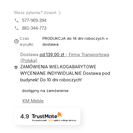
Masz pytania? dzwoń :)
577-969-394
881-344-773
Czas
PRODUKCJA do 14 dni roboczych +
wysyłki:
dostawa
Dostawa
od 139,00 zł
- Firma Transportowa
(Polska)
ZAMÓWIENIA WIELKOGABARYTOWE
WYCENIANE INDYWIDUALNIE Dostawa pod
budynek! Do 10 dni roboczych!
dostępny na zamówienie
KM Meble
4.9
Na podstawie
1413
opinii
z całego okresu