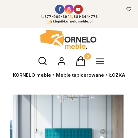
577-969-394
881-344-773
sklep@kornelomeble.pl
Otwórz wyszukiwarkę
Produkty w koszyku: 0. Zoba
KORNELO meble
Meble tapicerowane
ŁÓŻKA