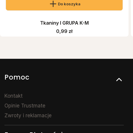
Do koszyka
Tkaniny I GRUPA K-M
Cena
0,99 zł
Linki w stopce
Pomoc
Kontakt
Opinie Trustmate
Zwroty i reklamacje