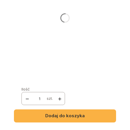
Wybierz
POJEMNIK NA POŚCIEL
*
Wybierz
GRUPA TKANIN
*
Wybierz
NAZWA I NUMER TKANINY
*
Ilość
szt.
Dodaj do koszyka