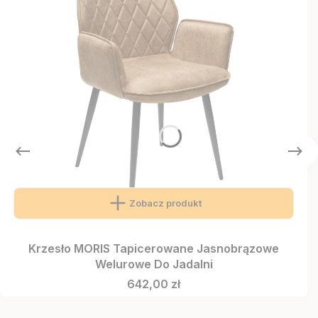
Zobacz produkt
Krzesło MORIS Tapicerowane Jasnobrązowe
Welurowe Do Jadalni
Cena
642,00 zł