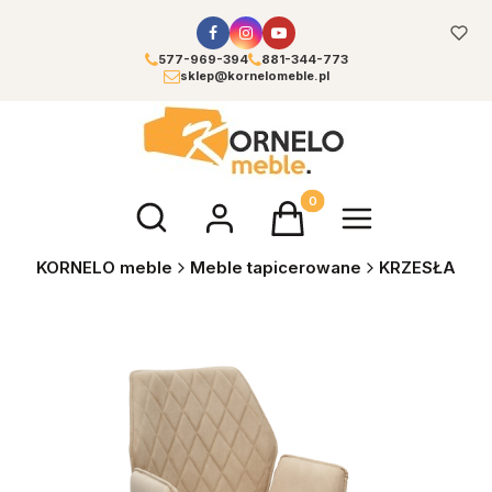
577-969-394
881-344-773
sklep@kornelomeble.pl
Otwórz wyszukiwarkę
Produkty w koszyku: 0. Zoba
KORNELO meble
Meble tapicerowane
KRZESŁA