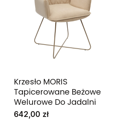
Krzesło MORIS
Tapicerowane Beżowe
Welurowe Do Jadalni
Cena
642,00 zł
Stwórz swój wymarzony mebel