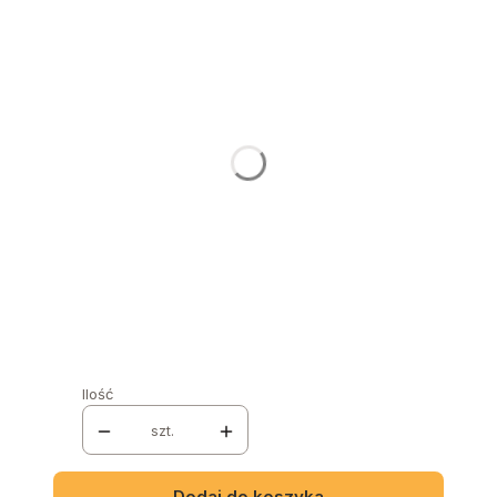
Poszczególne warianty mogą różnić się ceną
NAZWA I NUMER TKANINY
*
GRUPA MATERIAŁÓW
*
Wybierz
NOGI
*
Wybierz
KOLOR NÓG
*
Wybierz
Ilość
szt.
Dodaj do koszyka