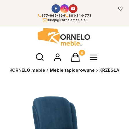
577-969-394
881-344-773
sklep@kornelomeble.pl
Otwórz wyszukiwarkę
Produkty w koszyku: 0. Zoba
KORNELO meble
Meble tapicerowane
KRZESŁA