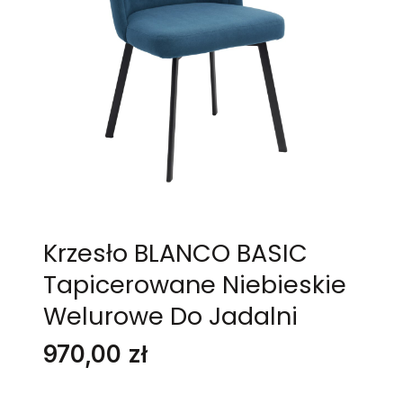
Krzesło BLANCO BASIC
Tapicerowane Niebieskie
Welurowe Do Jadalni
Cena
970,00 zł
Stwórz swój wymarzony mebel