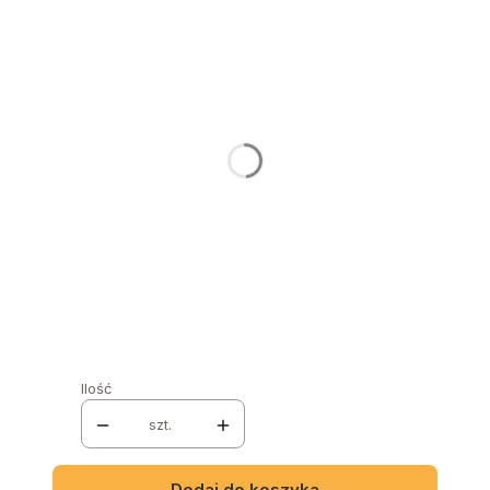
Poszczególne warianty mogą różnić się ceną
NAZWA I NUMER TKANINY
*
GRUPA MATERIAŁÓW
*
Wybierz
NOGI
*
Wybierz
KOLOR NÓG
*
Wybierz
Ilość
szt.
Dodaj do koszyka