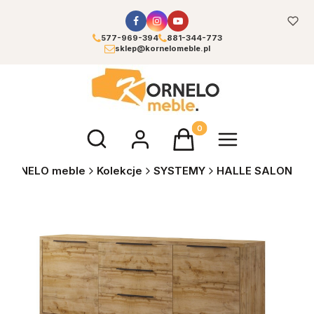
577-969-394
881-344-773
sklep@kornelomeble.pl
Otwórz wyszukiwarkę
Produkty w koszyku: 0. Zoba
KORNELO meble
Kolekcje
SYSTEMY
HALLE SALON