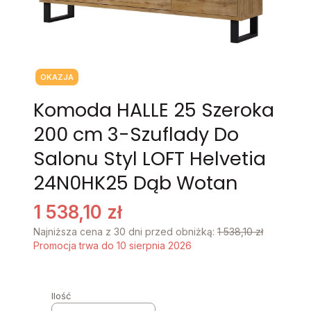
Tagi produktu
OKAZJA
Komoda HALLE 25 Szeroka
200 cm 3-Szuflady Do
Salonu Styl LOFT Helvetia
24N0HK25 Dąb Wotan
1 538,10 zł
Najniższa cena z 30 dni przed obniżką:
1 538,10 zł
Promocja trwa do 10 sierpnia 2026
Ilość