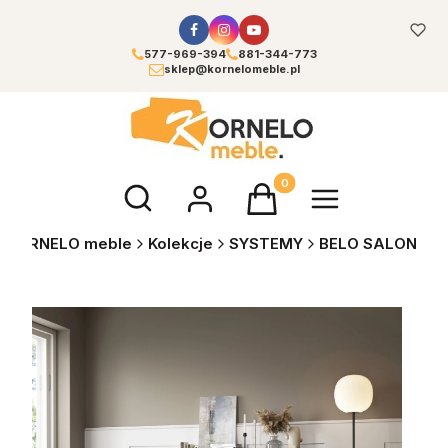
577-969-394
881-344-773
sklep@kornelomeble.pl
Otwórz wyszukiwarkę
Produkty w koszyku: 0. Zoba
KORNELO meble
Kolekcje
SYSTEMY
BELO SALON