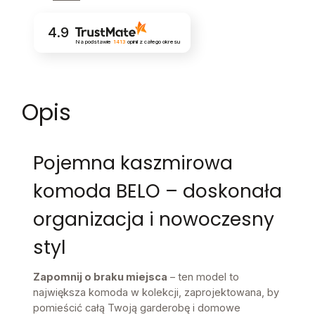
4.9
Na podstawie
1413
opinii
z całego okresu
Opis
Pojemna kaszmirowa
komoda BELO – doskonała
organizacja i nowoczesny
styl
Zapomnij o braku miejsca
– ten model to
największa komoda w kolekcji, zaprojektowana, by
pomieścić całą Twoją garderobę i domowe