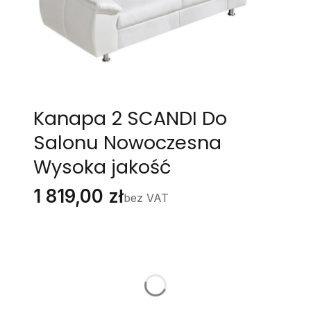
Kanapa 2 SCANDI Do
Salonu Nowoczesna
Wysoka jakość
Cena
1 819,00 zł
bez VAT
Stwórz swój wymarzony mebel
Poszczególne warianty mogą różnić się ceną
Grupa Materiałów
*
Wybierz