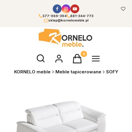
577-969-394
881-344-773
sklep@kornelomeble.pl
Otwórz wyszukiwarkę
Produkty w koszyku: 0. Zoba
KORNELO meble
Meble tapicerowane
SOFY