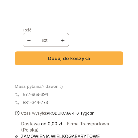
Nazwa i numer tkaniny:
*
Ilość
szt.
Dodaj do koszyka
Masz pytania? dzwoń :)
577-969-394
881-344-773
Czas wysyłki:
PRODUKCJA 4-6 Tygodni
Dostawa
od 0,00 zł
- Firma Transportowa
(Polska)
ZAMÓWIENIA WIELKOGABARYTOWE