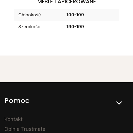
MEBLE TAPICEROWANE
Głebokość
100-109
Szerokość
190-199
Linki w stopce
Pomoc
Kontakt
Opinie Trustmate