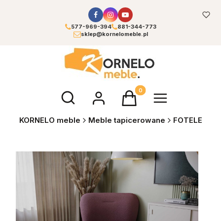
577-969-394
881-344-773
sklep@kornelomeble.pl
Otwórz wyszukiwarkę
Produkty w koszyku: 0. Zoba
KORNELO meble
Meble tapicerowane
FOTELE