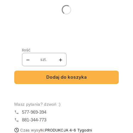
GRUPA MATERIAŁÓW
*
Wybierz
NAZWA I NUMER TKANINY
*
Ilość
szt.
Dodaj do koszyka
Masz pytania? dzwoń :)
577-969-394
881-344-773
Czas wysyłki:
PRODUKCJA 4-6 Tygodni