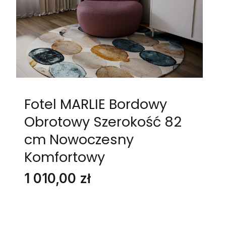
Fotel MARLIE Bordowy
Obrotowy Szerokość 82
cm Nowoczesny
Komfortowy
Cena
1 010,00 zł
Stwórz swój wymarzony mebel
Poszczególne warianty mogą różnić się ceną