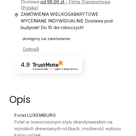
Dostawa
od 99,00 zł
- Firma Transportowa
(Polska)
ZAMÓWIENIA WIELKOGABARYTOWE
WYCENIANE INDYWIDUALNIE Dostawa pod
budynek! Do 10 dni roboczych!
dostępny na zamówienie
DolmaR
4.9
Na podstawie
1412
opinii
z całego okresu
Opis
Fotel LUXEMBURG
Fotel w nowoczesnym stylu skandynawskim na
wysokich drewnianych nóżkach, możliwość wyboru
koloru nóżek.