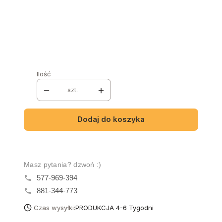
WYBARWIENIE NÓŻEK
*
Wybierz
Ilość
szt.
Dodaj do koszyka
Masz pytania? dzwoń :)
577-969-394
881-344-773
Czas wysyłki:
PRODUKCJA 4-6 Tygodni