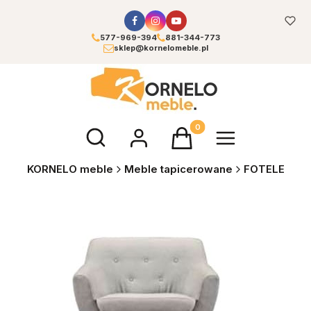
577-969-394
881-344-773
sklep@kornelomeble.pl
Otwórz wyszukiwarkę
Produkty w koszyku: 0. Zoba
KORNELO meble
Meble tapicerowane
FOTELE