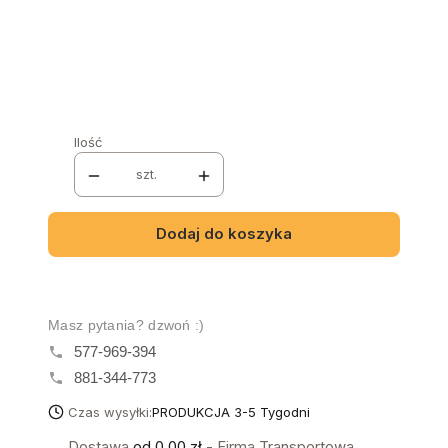
Wybierz
NÓŻKI
*
Wybierz
Ilość
szt.
Dodaj do koszyka
Masz pytania? dzwoń :)
577-969-394
881-344-773
Czas wysyłki:
PRODUKCJA 3-5 Tygodni
Dostawa
od 0,00 zł
- Firma Transportowa