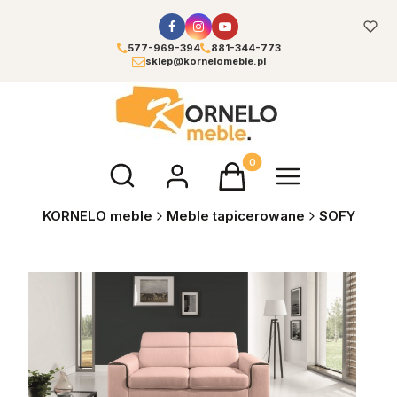
577-969-394
881-344-773
sklep@kornelomeble.pl
Otwórz wyszukiwarkę
Produkty w koszyku: 0. Zoba
KORNELO meble
Meble tapicerowane
SOFY