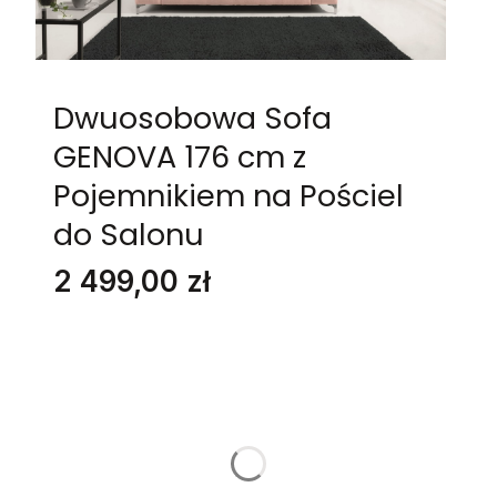
Dwuosobowa Sofa
GENOVA 176 cm z
Pojemnikiem na Pościel
do Salonu
Cena
2 499,00 zł
Stwórz swój wymarzony mebel
Poszczególne warianty mogą różnić się ceną
NAZWA I NUMER TKANINY:
*
GRUPA MATERIAŁÓW
*