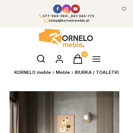
577-969-394
881-344-773
sklep@kornelomeble.pl
Otwórz wyszukiwarkę
Produkty w koszyku: 0. Zoba
KORNELO meble
Meble
BIURKA / TOALETKI