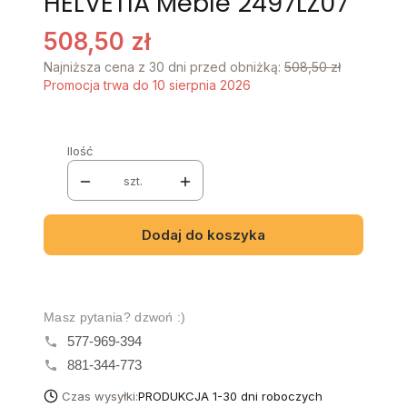
HELVETIA Meble 2497LZ07
508,50 zł
Najniższa cena z 30 dni przed obniżką:
508,50 zł
Promocja trwa do 10 sierpnia 2026
Ilość
szt.
Dodaj do koszyka
Masz pytania? dzwoń :)
577-969-394
881-344-773
Czas wysyłki:
PRODUKCJA 1-30 dni roboczych