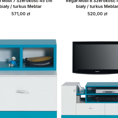
ł Mobi 7 Szerokość 45 cm
Regał Mobi 8 Szerokość 
biały / turkus Meblar
biały / turkus Mebla
Cena
Cena
571,00 zł
520,00 zł