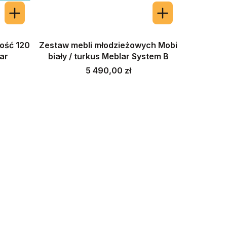
ość 120
Zestaw mebli młodzieżowych Mobi
lar
biały / turkus Meblar System B
Cena
5 490,00 zł