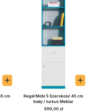
45 cm
Regał Mobi 5 Szerokość 45 cm
r
biały / turkus Meblar
Cena
599,00 zł