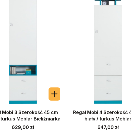
ł Mobi 3 Szerokość 45 cm
Regał Mobi 4 Szerokość 
/ turkus Meblar Bieliźniarka
biały / turkus Mebla
Cena
Cena
629,00 zł
647,00 zł