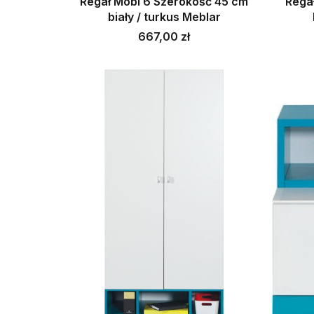
Regał Mobi 6 Szerokość 45 cm
Rega
biały / turkus Meblar
Cena
667,00 zł