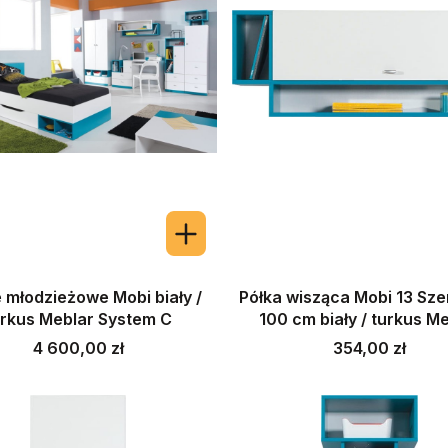
 młodzieżowe Mobi biały /
Półka wisząca Mobi 13 Sz
urkus Meblar System C
100 cm biały / turkus M
Cena
Cena
4 600,00 zł
354,00 zł