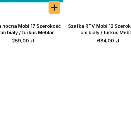
a nocna Mobi 17 Szerokość
Szafka RTV Mobi 12 Szerok
cm biały / turkus Meblar
cm biały / turkus Meb
Cena
Cena
259,00 zł
684,00 zł