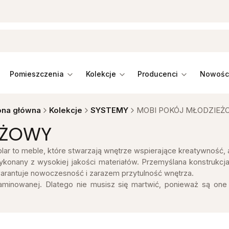
pomieszczenia
kolekcje
producenci
ona główna
Kolekcje
SYSTEMY
MOBI POKÓJ MŁODZIEŻ
EŻOWY
r to meble, które stwarzają wnętrze wspierające kreatywność, a
ykonany z wysokiej jakości materiałów. Przemyślana konstrukcja
 gwarantuje nowoczesność i zarazem przytulność wnętrza.
aminowanej. Dlatego nie musisz się martwić, ponieważ są one 