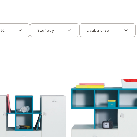
ść
Szuflady
Liczba drzwi