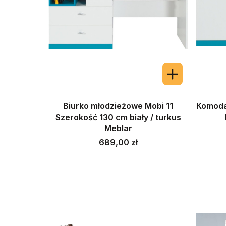
Biurko młodzieżowe Mobi 11
Komoda
Szerokość 130 cm biały / turkus
Meblar
Cena
689,00 zł