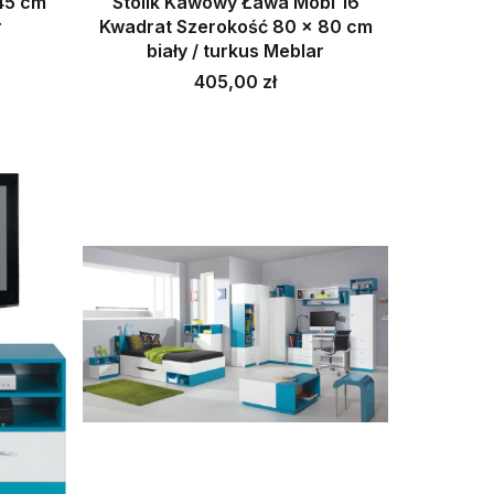
45 cm
Stolik Kawowy Ława Mobi 16
r
Kwadrat Szerokość 80 x 80 cm
biały / turkus Meblar
Cena
405,00 zł