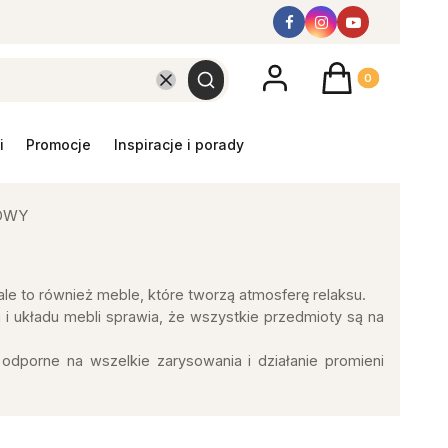
Produkty w koszyk
Wyczyść
Szukaj
promocje
inspiracje i porady
OWY
le to również meble, które tworzą atmosferę relaksu.
 i układu mebli sprawia, że wszystkie przedmioty są na
odporne na wszelkie zarysowania i działanie promieni