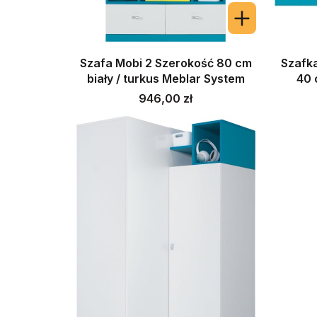
Szafa Mobi 2 Szerokość 80 cm
Szafk
biały / turkus Meblar System
40 
Cena
946,00 zł