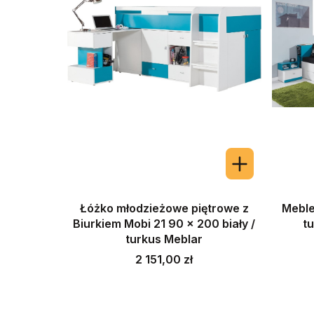
Łóżko młodzieżowe piętrowe z
Meble
Biurkiem Mobi 21 90 x 200 biały /
t
turkus Meblar
Cena
2 151,00 zł