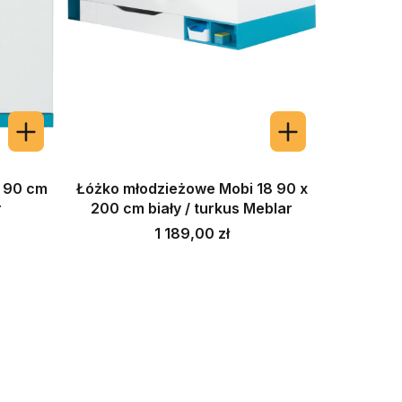
 90 cm
Łóżko młodzieżowe Mobi 18 90 x
r
200 cm biały / turkus Meblar
Cena
1 189,00 zł