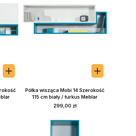
erokość
Półka wisząca Mobi 14 Szerokość
eblar
115 cm biały / turkus Meblar
Cena
299,00 zł