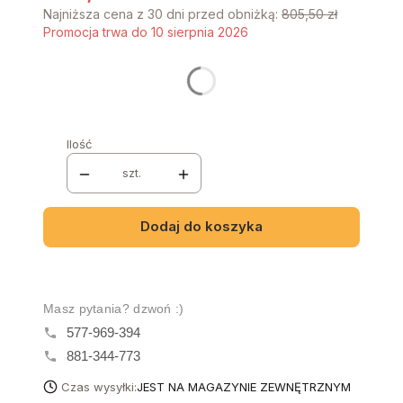
Najniższa cena z 30 dni przed obniżką:
805,50 zł
Promocja trwa do 10 sierpnia 2026
Stwórz swój wymarzony mebel
Poszczególne warianty mogą różnić się ceną
Ilość
szt.
Dodaj do koszyka
Masz pytania? dzwoń :)
577-969-394
881-344-773
Czas wysyłki:
JEST NA MAGAZYNIE ZEWNĘTRZNYM