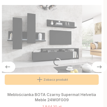
Zobacz produkt
Meblościanka BOTA Czarny Supermat Helvetia
Meble 24W0FG09
1 844,10 zł