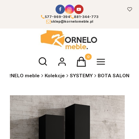
577-969-394
881-344-773
sklep@kornelomeble.pl
Otwórz wyszukiwarkę
Produkty w koszyku: 0. Zoba
KORNELO meble
Kolekcje
SYSTEMY
BOTA SALON