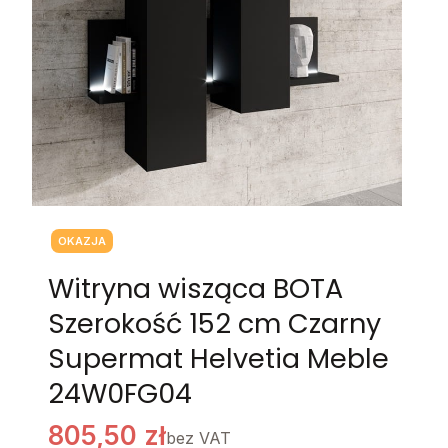
Tagi produktu
OKAZJA
Witryna wisząca BOTA
Szerokość 152 cm Czarny
Supermat Helvetia Meble
24W0FG04
805,50 zł
bez VAT