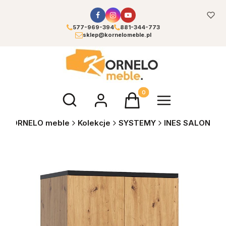
577-969-394
881-344-773
sklep@kornelomeble.pl
Otwórz wyszukiwarkę
Produkty w koszyku: 0. Zoba
KORNELO meble
Kolekcje
SYSTEMY
INES SALON