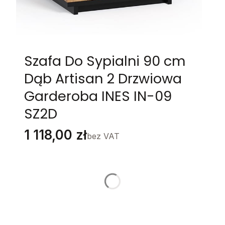
Szafa Do Sypialni 90 cm
Dąb Artisan 2 Drzwiowa
Garderoba INES IN-09
SZ2D
Cena
1 118,00 zł
bez VAT
Stwórz swój wymarzony mebel
Poszczególne warianty mogą różnić się ceną
LED
*
Wybierz