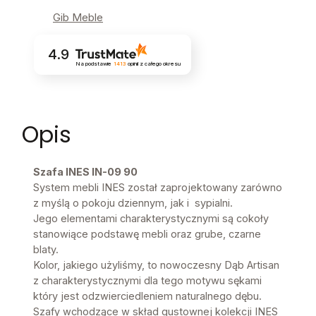
Gib Meble
4.9
Na podstawie
1413
opinii
z całego okresu
Opis
Szafa INES IN-09 90
System mebli INES został zaprojektowany zarówno
z myślą o pokoju dziennym, jak i sypialni.
Jego elementami charakterystycznymi są cokoły
stanowiące podstawę mebli oraz grube, czarne
blaty.
Kolor, jakiego użyliśmy, to nowoczesny Dąb Artisan
z charakterystycznymi dla tego motywu sękami
który jest odzwierciedleniem naturalnego dębu.
Szafy wchodzące w skład gustownej kolekcji INES