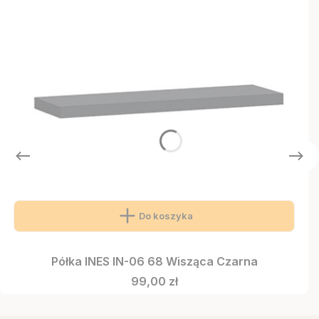
Do koszyka
Półka INES IN-06 68 Wisząca Czarna
Cena
99,00 zł