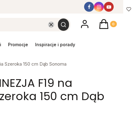
Produkty w koszyk
Wyczyść
Szukaj
promocje
inspiracje i porady
nia Szeroka 150 cm Dąb Sonoma
FINEZJA F19 na
Szeroka 150 cm Dąb
T
y mebel