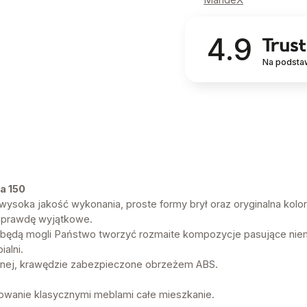
4.9
Na podsta
a 150
ysoka jakość wykonania, proste formy brył oraz oryginalna kolory
aprawdę wyjątkowe.
w będą mogli Państwo tworzyć rozmaite kompozycje pasujące nie
ialni.
nej, krawędzie zabezpieczone obrzeżem ABS.
owanie klasycznymi meblami całe mieszkanie.