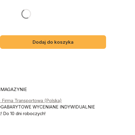
gą różnić się ceną
Dodaj do koszyka
 MAGAZYNIE
- Firma Transportowa (Polska)
OGABARYTOWE WYCENIANE INDYWIDUALNIE
 Do 10 dni roboczych!