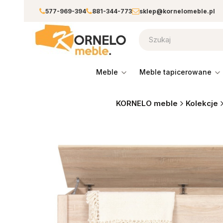
577-969-394
881-344-773
sklep@kornelomeble.pl
meble
meble tapicerowane
KORNELO meble
Kolekcje