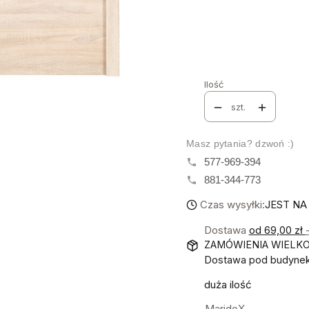
Poszczególne warianty mo
KOLORYSTYKA
*
Wybierz
Ilość
szt.
Masz pytania? dzwoń :)
577-969-394
881-344-773
Czas wysyłki:
JEST NA
Dostawa
od 69,00 zł
ZAMÓWIENIA WIELK
Dostawa pod budynek!
duża ilość
MarideX