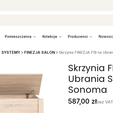
pomieszczenia
kolekcje
producenci
SYSTEMY
FINEZJA SALON
Skrzynia FINEZJA F19 na Ubra
Skrzynia 
Ubrania 
Sonoma
Cena
587,00 zł
bez VA
Stwórz swój wymarzon