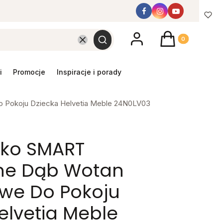
Produkty w koszyk
Wyczyść
Szukaj
promocje
inspiracje i porady
 Pokoju Dziecka Helvetia Meble 24N0LV03
rko SMART
ne Dąb Wotan
owe Do Pokoju
elvetia Meble