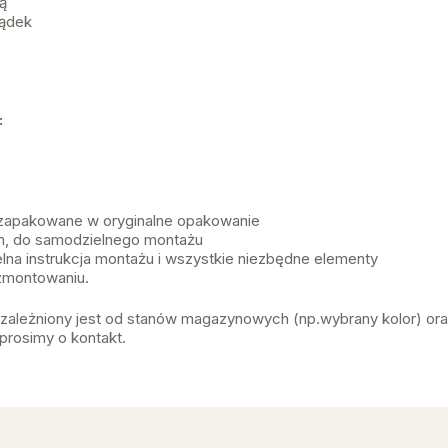
ą
ządek
:
 zapakowane w oryginalne opakowanie
, do samodzielnego montażu
lna instrukcja montażu i wszystkie niezbędne elementy
zmontowaniu.
 uzależniony jest od stanów magazynowych (np.wybrany kolor) or
prosimy o kontakt.