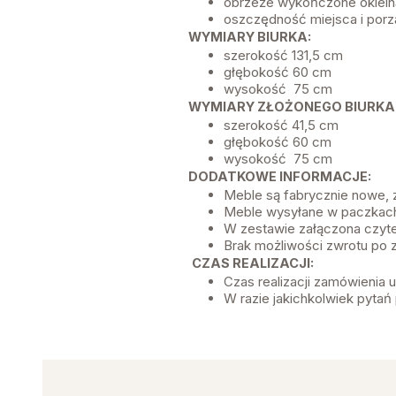
obrzeże wykończone oklein
oszczędność miejsca i por
WYMIARY BIURKA:
szerokość 131,5 cm
głębokość 60 cm
wysokość 75 cm
WYMIARY ZŁOŻONEGO BIURKA
szerokość 41,5 cm
głębokość 60 cm
wysokość 75 cm
DODATKOWE INFORMACJE:
Meble są fabrycznie nowe,
Meble wysyłane w paczkach
W zestawie załączona czyte
Brak możliwości zwrotu po 
CZAS REALIZACJI:
Czas realizacji zamówienia
W razie jakichkolwiek pytań 