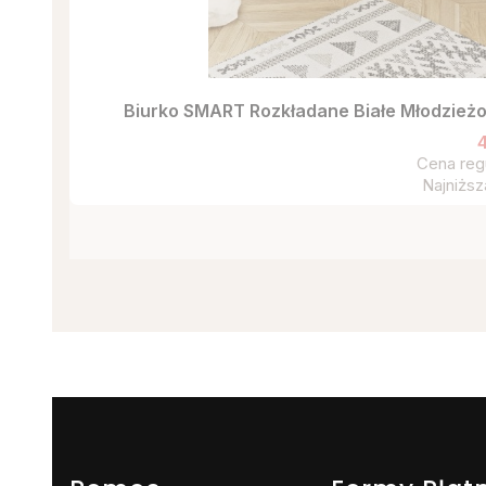
Biurko SMART Rozkładane Białe Młodzież
4
Cena reg
Najniższ