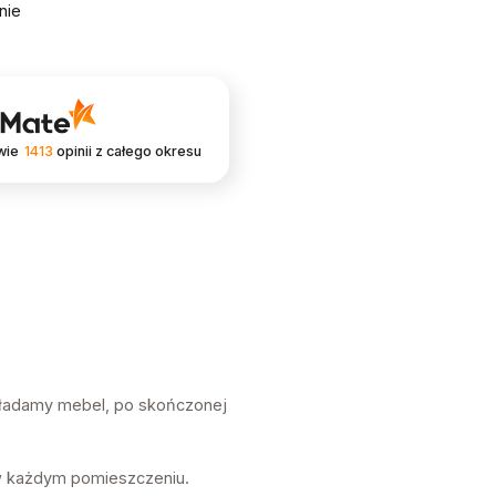
nie
wie
1413
opinii
z całego okresu
kładamy mebel, po skończonej
.
 w każdym pomieszczeniu.