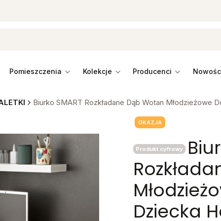
pomieszczenia
kolekcje
producenci
ALETKI
Biurko SMART Rozkładane Dąb Wotan Młodzieżowe Do
Tagi produktu
OKAZJA
Biu
Produkt cyfrowy
Rozkłada
Młodzież
Dziecka H