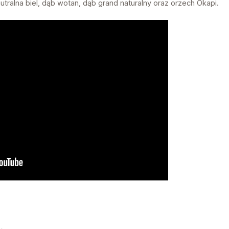
tralna biel, dąb wotan, dąb grand naturalny oraz orzech Okapi.