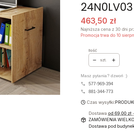
24N0LV03
463,50 zł
Najniższa cena z 30 dni p
Promocja trwa do 10 sierp
Ilość
szt.
Masz pytania? dzwoń :)
577-969-394
881-344-773
Czas wysyłki:
PRODUKC
Dostawa
od 69,00 zł
ZAMÓWIENIA WIELK
Dostawa pod budynek!