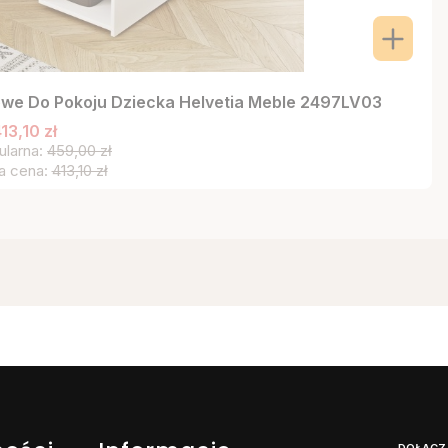
owe Do Pokoju Dziecka Helvetia Meble 2497LV03
13,10 zł
ularna:
459,00 zł
a cena:
413,10 zł