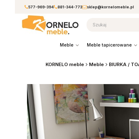
577-969-394
881-344-773
sklep@kornelomeble.pl
meble
meble tapicerowane
KORNELO meble
Meble
BIURKA / TO