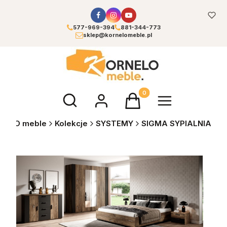
577-969-394
881-344-773
sklep@kornelomeble.pl
Otwórz wyszukiwarkę
Produkty w koszyku: 0. Zoba
NELO meble
Kolekcje
SYSTEMY
SIGMA SYPIALNIA