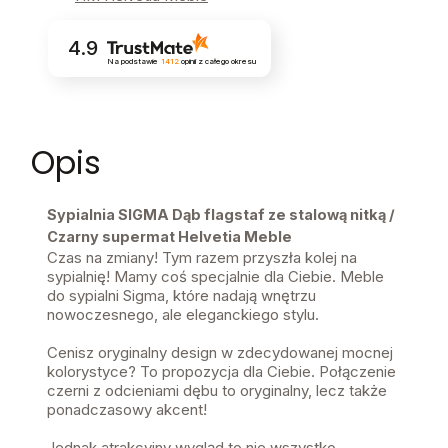
4.9
Na podstawie
1412
opinii
z całego okresu
Opis
Sypialnia SIGMA Dąb flagstaf ze stalową nitką /
Czarny supermat Helvetia Meble
Czas na zmiany! Tym razem przyszła kolej na
sypialnię! Mamy coś specjalnie dla Ciebie. Meble
do sypialni Sigma, które nadają wnętrzu
nowoczesnego, ale eleganckiego stylu.
Cenisz oryginalny design w zdecydowanej mocnej
kolorystyce? To propozycja dla Ciebie. Połączenie
czerni z odcieniami dębu to oryginalny, lecz także
ponadczasowy akcent!
Jednak atrakcyjny wygląd to nie wszystko.