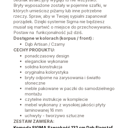
Bryły wyposażone zostały w pojemne szafki, w
których umieścisz piżamy lub inne potrzebne
rzeczy. Spraw, aby w Twojej sypialni zapanował
porządek. Dzięki systemie Sigma nie będziesz
musiał się martwić o miejsce do przechowywania.
Postaw na funkcjonalność już dziś.
Dostępne w kolorach (korpus / front) :
Dąb Artisan / Czarny
CECHY PRODUKTU:
ponadczasowy design
eleganckie wykonanie
solidna konstrukcja
oryginalna kolorystyka
bryły odporne na zarysowania i światło
słoneczne
meble pakowane w paczki do samodzielnego
montażu
czytelne instrukcje w komplecie
mebel wykonany z wysokiej jakości płyty
laminowanej 16 mm
uchwyty - tworzywo sztuczne
ZESTAW ZAWIERA:
Komoda SIGMA Szerokość 132 cm Dąb flagstaf