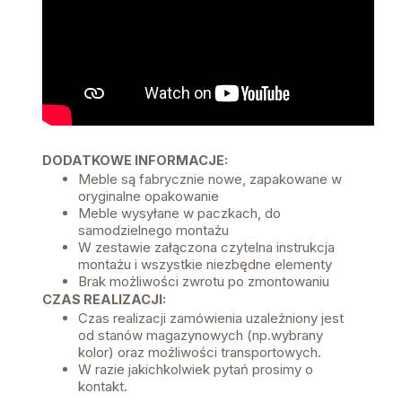
DODATKOWE INFORMACJE:
Meble są fabrycznie nowe, zapakowane w
oryginalne opakowanie
Meble wysyłane w paczkach, do
samodzielnego montażu
W zestawie załączona czytelna instrukcja
montażu i wszystkie niezbędne elementy
Brak możliwości zwrotu po zmontowaniu
CZAS REALIZACJI:
Czas realizacji zamówienia uzależniony jest
od stanów magazynowych (np.wybrany
kolor) oraz możliwości transportowych.
W razie jakichkolwiek pytań prosimy o
kontakt.