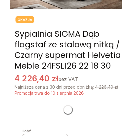
Tagi produktu
OKAZJA
Sypialnia SIGMA Dąb
flagstaf ze stalową nitką /
Czarny supermat Helvetia
Meble 24FSLI26 22 18 30
4 226,40 zł
bez VAT
Najniższa cena z 30 dni przed obniżką:
4 226,40 zł
Promocja trwa do 10 sierpnia 2026
Stwórz swój wymarzony mebel
Poszczególne warianty mogą różnić się ceną
Ilość