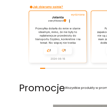
Jak zbieramy opinie?
wyróżniona
Jolanta
zweryfikowano
Przesyłka dotarła do mnie w stanie
P
idealnym, mimo, że nie były to
zapakow
najłatwiejsze przedmioty do
nie są 
transportu Szybko, konkretnie i na
mam za
temat. Nic więcej nie trzeba
dokła
dodawać. Sklep warty polecenia,
Jest
oryginalne produkty, wysoki
dosta
1
1
poziom obsługi. Towar zgodny z
zamówieniem i szybka dostawa,
2024-06-16
polecam.
Promocje
Wszystkie produkty w prom