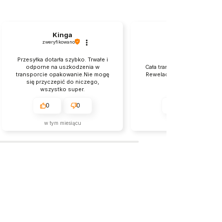
Kinga
Michał
zweryfikowano
zweryfikowano
Przesyłka dotarła szybko. Trwałe i
odporne na uszkodzenia w
Cała transakcja zgodnie z o
transporcie opakowanie.Nie mogę
Rewelacja. Szybkość, rzetel
się przyczepić do niczego,
profesjonalizm.
wszystko super.
0
0
0
0
w tym miesiącu
2026-06-11