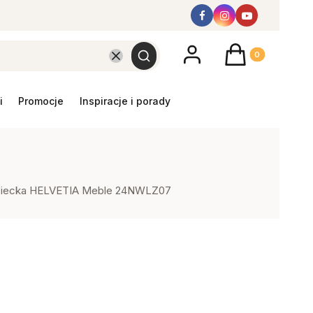
Produkty w koszyk
Wyczyść
Szukaj
promocje
inspiracje i porady
 Dziecka HELVETIA Meble 24NWLZ07