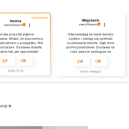
wyróżniona
Wojciech
Iwona
zweryfikowano
zweryfikowano
aczka przyszła pięknie
Odpowiadają na maile bardzo
ana. Widać, że pracownicy
szybko i starają się spełniać
zatrudnieni z przypadku. Nie
oczekiwania klienta. Ujęli mnie
strzeżeń. Dostawa dotarła
profesjonalizmem. Dostawa na
dnie tak, jak zapowiadali.
czas zawsze zasługuje na
em zachwycona z jakości
szczególną pochwałę. Opakowanie
rczonych produktów, wow.
dokładnie zabezpieczone. Produkty
1
0
0
0
zgodne z opisem, a na dodatek w
bardzo przystępnych cenach.
2023-11-22
w tym miesiącu
ocji