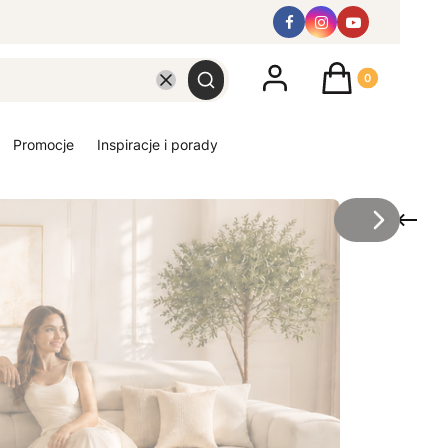
Produkty w koszyk
Wyczyść
Szukaj
promocje
inspiracje i porady
/
Slajd
z