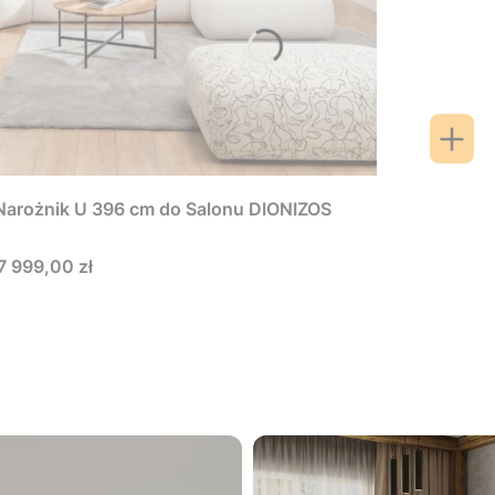
arożnik U 396 cm do Salonu DIONIZOS
Cena
7 999,00 zł