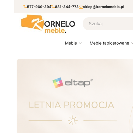
577-969-394
881-344-773
sklep@kornelomeble.pl
meble
meble tapicerowane