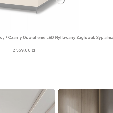
y / Czarny Oświetlenie LED Ryflowany Zagłówek Sypialn
Cena
2 559,00 zł