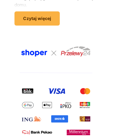
domu.
Wyposażenie domu – wszystko,
Czytaj więcej
czego potrzebujesz, w jednym
miejscu
Kompleksowe wyposażenie domu to coś więcej niż
zakup sofy czy łóżka. To świadome dopasowanie
mebli, dzięki któremu każde wnętrze staje się
wygodne, użyteczne i odzwierciedlające Twój
charakter. W sklepie meblowym Kornelo Meble
znajdziesz artykuły do każdego pomieszczenia –
salonu, sypialni, pokoju młodzieżowego, przedpokoju i
łazienki. W jednym zamówieniu możesz
skompletować całe wnętrze – od sofy i szafki RTV,
przez łóżko i komodę, aż po meble do pokoju
dziecięcego.
Meble do salonu – komfort i estetyka
w jednym