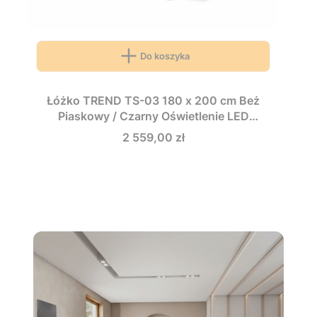
Do koszyka
Łóżko TREND TS-03 180 x 200 cm Beż
Piaskowy / Czarny Oświetlenie LED
Ryflowany Zagłówek Sypialnia TS3180BPC
Cena
2 559,00 zł