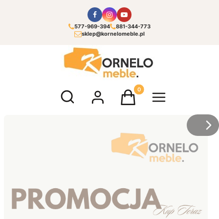
577-969-394
881-344-773
sklep@kornelomeble.pl
Otwórz wyszukiwarkę
Produkty w koszyku: 0. Zoba
/
Sl
z