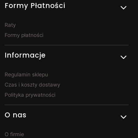
Formy Płatności
punktem całej sypialni. Łóżka z pojemnikiem na
pościel to rozwiązanie szczególnie popularne w
mniejszych mieszkaniach – pozwalają sprytnie
zagospodarować przestrzeń i utrzymać porządek. Do
Raty
sypialni dobierzesz również szafy, komody, stoliki
Formy płatności
nocne i toaletki – tak, by całe pomieszczenie tworzyło
spójną, harmonijną całość. Meble do sypialni w
Kornelo są dostępne w wielu wariantach
Informacje
wykończenia, dzięki czemu z łatwością stworzysz
wnętrze, w którym naprawdę dobrze się wyśpisz.
Meble młodzieżowe – stylowe i
Regulamin sklepu
praktyczne
Czas i koszty dostawy
Polityka prywatności
Urządzając pokój dla nastolatka, warto postawić na
rozwiązania, które będą zarówno praktyczne, jak i
dopasowane do zmieniających się potrzeb dziecka.
O nas
Meble młodzieżowe dostępne w Kornelo Meble łączą
nowoczesny design z praktycznością – zapewniają
wygodne miejsce do spania, przestrzeń do nauki i
O firmie
odpowiednie warunki do odpoczynku. W naszej