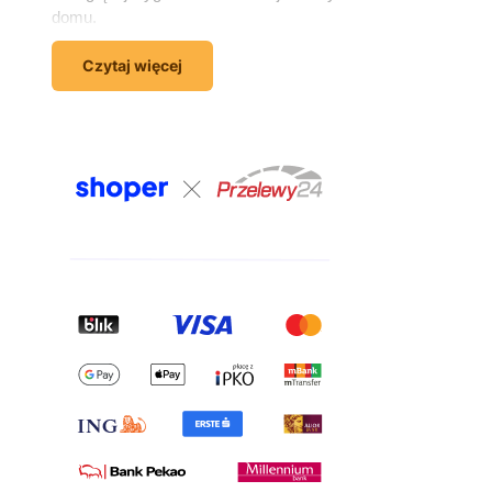
domu.
Wyposażenie domu – wszystko,
Czytaj więcej
czego potrzebujesz, w jednym
miejscu
Kompleksowe wyposażenie domu to coś więcej niż
zakup sofy czy łóżka. To świadome dopasowanie
mebli, dzięki któremu każde wnętrze staje się
wygodne, użyteczne i odzwierciedlające Twój
charakter. W sklepie meblowym Kornelo Meble
znajdziesz artykuły do każdego pomieszczenia –
salonu, sypialni, pokoju młodzieżowego, przedpokoju i
łazienki. W jednym zamówieniu możesz
skompletować całe wnętrze – od sofy i szafki RTV,
przez łóżko i komodę, aż po meble do pokoju
dziecięcego.
Meble do salonu – komfort i estetyka
w jednym