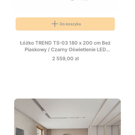
Do koszyka
Łóżko TREND TS-03 180 x 200 cm Beż
Piaskowy / Czarny Oświetlenie LED
Ryflowany Zagłówek Sypialnia TS3180BPC
Cena
2 559,00 zł