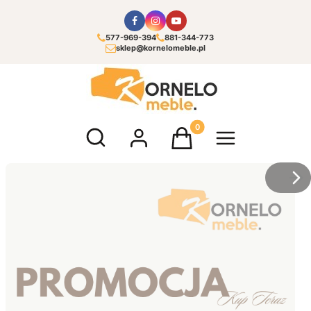
577-969-394
881-344-773
sklep@kornelomeble.pl
Otwórz wyszukiwarkę
Produkty w koszyku: 0. Zoba
/
Sl
z