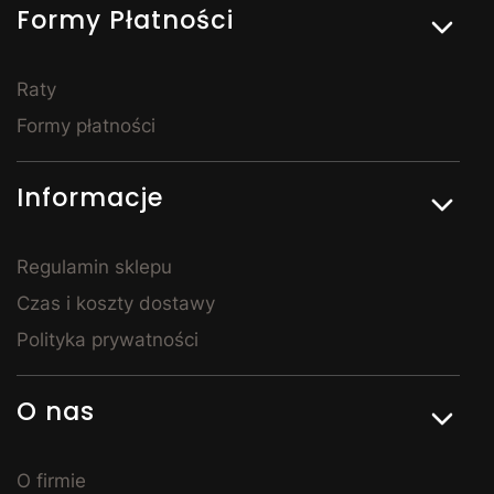
Formy Płatności
punktem całej sypialni. Łóżka z pojemnikiem na
pościel to rozwiązanie szczególnie popularne w
mniejszych mieszkaniach – pozwalają sprytnie
zagospodarować przestrzeń i utrzymać porządek. Do
Raty
sypialni dobierzesz również szafy, komody, stoliki
Formy płatności
nocne i toaletki – tak, by całe pomieszczenie tworzyło
spójną, harmonijną całość. Meble do sypialni w
Kornelo są dostępne w wielu wariantach
Informacje
wykończenia, dzięki czemu z łatwością stworzysz
wnętrze, w którym naprawdę dobrze się wyśpisz.
Meble młodzieżowe – stylowe i
Regulamin sklepu
praktyczne
Czas i koszty dostawy
Polityka prywatności
Urządzając pokój dla nastolatka, warto postawić na
rozwiązania, które będą zarówno praktyczne, jak i
dopasowane do zmieniających się potrzeb dziecka.
O nas
Meble młodzieżowe dostępne w Kornelo Meble łączą
nowoczesny design z praktycznością – zapewniają
wygodne miejsce do spania, przestrzeń do nauki i
O firmie
odpowiednie warunki do odpoczynku. W naszej