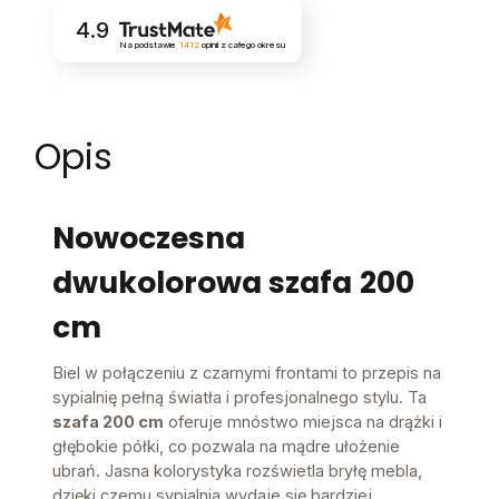
4.9
Na podstawie
1412
opinii
z całego okresu
Opis
Nowoczesna
dwukolorowa szafa
200
cm
Biel w połączeniu z czarnymi frontami to przepis na
sypialnię pełną światła i profesjonalnego stylu. Ta
szafa 200 cm
oferuje mnóstwo miejsca na drążki i
głębokie półki, co pozwala na mądre ułożenie
ubrań. Jasna kolorystyka rozświetla bryłę mebla,
dzięki czemu sypialnia wydaje się bardziej