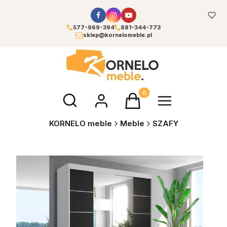
577-969-394
881-344-773
sklep@kornelomeble.pl
Otwórz wyszukiwarkę
Produkty w koszyku: 0. Zoba
KORNELO meble
Meble
SZAFY