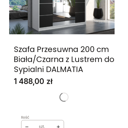
Szafa Przesuwna 200 cm
Biała/Czarna z Lustrem do
Sypialni DALMATIA
Cena
1 488,00 zł
Stwórz swój wymarzony mebel
Poszczególne warianty mogą różnić się ceną
Ilość
szt.