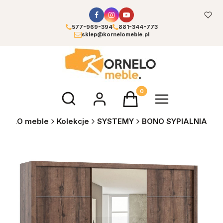
577-969-394
881-344-773
sklep@kornelomeble.pl
Otwórz wyszukiwarkę
Produkty w koszyku: 0. Zoba
RNELO meble
Kolekcje
SYSTEMY
BONO SYPIALNIA