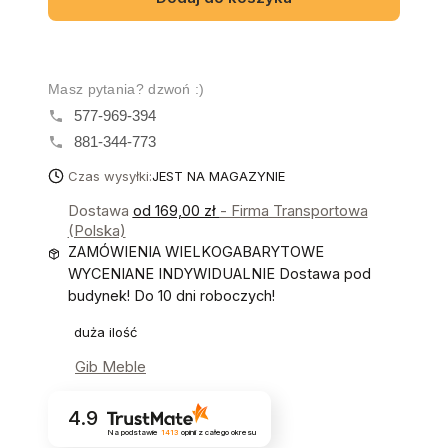
Masz pytania? dzwoń :)
577-969-394
881-344-773
Czas wysyłki:
JEST NA MAGAZYNIE
Dostawa
od 169,00 zł
- Firma Transportowa
(Polska)
ZAMÓWIENIA WIELKOGABARYTOWE
WYCENIANE INDYWIDUALNIE Dostawa pod
budynek! Do 10 dni roboczych!
duża ilość
Gib Meble
4.9
Na podstawie
1413
opinii
z całego okresu