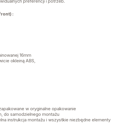
widualnych preferencji i potrzeb.
ront) :
aminowanej 16mm
icie okleiną ABS,
 zapakowane w oryginalne opakowanie
, do samodzielnego montażu
lna instrukcja montażu i wszystkie niezbędne elementy