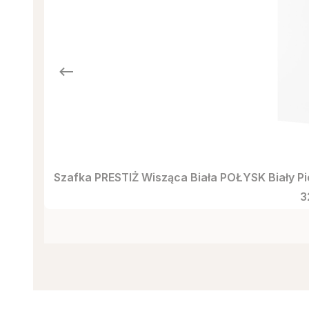
Szafka PRESTIŻ Wisząca Biała POŁYSK Biały P
C
3