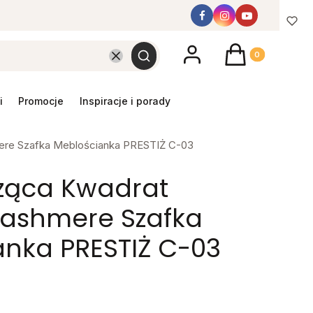
Produkty w koszyk
Wyczyść
Szukaj
promocje
inspiracje i porady
ere Szafka Meblościanka PRESTIŻ C-03
sząca Kwadrat
Cashmere Szafka
nka PRESTIŻ C-03
y mebel