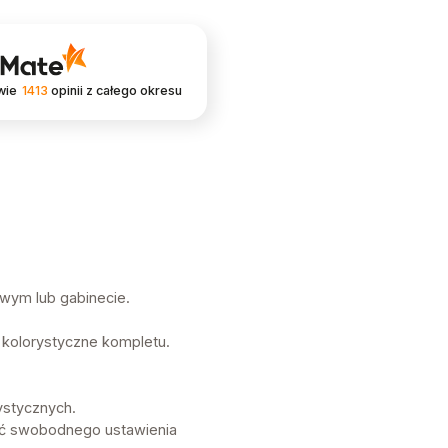
wie
1413
opinii
z całego okresu
owym lub gabinecie.
 kolorystyczne kompletu.
ystycznych.
ość swobodnego ustawienia