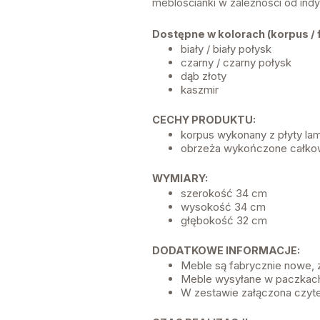
meblościanki w zależności od indy
Dostępne w kolorach (korpus / f
biały / biały połysk
czarny / czarny połysk
dąb złoty
kaszmir
CECHY PRODUKTU:
korpus wykonany z płyty l
obrzeża wykończone całkow
WYMIARY:
szerokość 34 cm
wysokość 34 cm
głębokość 32 cm
DODATKOWE INFORMACJE:
Meble są fabrycznie nowe,
Meble wysyłane w paczkach
W zestawie załączona czyte