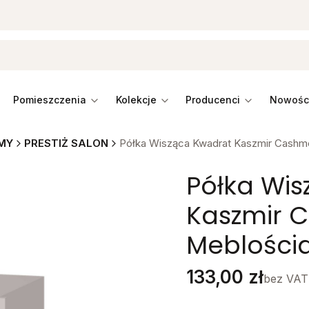
pomieszczenia
kolekcje
producenci
MY
PRESTIŻ SALON
Półka Wisząca Kwadrat Kaszmir Cashm
Półka Wi
Kaszmir 
Meblościa
Cena
133,00 zł
bez VAT
Stwórz swój wymarzon