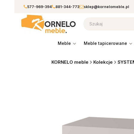
577-969-394
881-344-773
sklep@kornelomeble.pl
meble
meble tapicerowane
KORNELO meble
Kolekcje
SYSTE