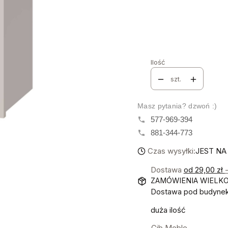
Poszczególne warianty mo
KOLOR
*
Wybierz
Ilość
szt.
Masz pytania? dzwoń :)
577-969-394
881-344-773
Czas wysyłki:
JEST NA
Dostawa
od 29,00 zł
ZAMÓWIENIA WIELK
Dostawa pod budynek!
duża ilość
Gib Meble