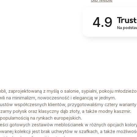
4.9
Na podsta
li, zaprojektowaną z myślą o salonie, sypialni, pokoju młodzież
wili na minimalizm, nowoczesność i elegancję w jednym.
stów współczesnych klientów, przygotowaliśmy cztery warianty
czarny połysk oraz klasyczny dąb złoty, a także modny kaszmir.
popularnością na rynkach europejskich.
zieści gotowych zestawów meblościanek w różnych opcjach kolor
wanej kolekcji jest brak uchwytów w szafkach, a także możliw