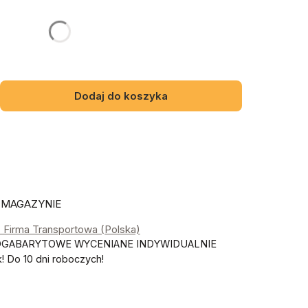
gą różnić się ceną
Dodaj do koszyka
 MAGAZYNIE
- Firma Transportowa (Polska)
OGABARYTOWE WYCENIANE INDYWIDUALNIE
 Do 10 dni roboczych!