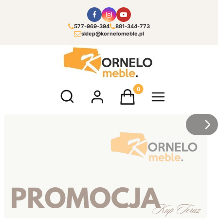
577-969-394
881-344-773
sklep@kornelomeble.pl
Otwórz wyszukiwarkę
Produkty w koszyku: 0. Zoba
/
Sl
z