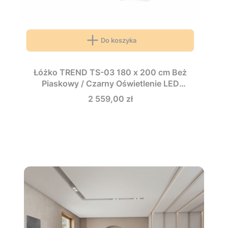
Do koszyka
Łóżko TREND TS-03 180 x 200 cm Beż
Piaskowy / Czarny Oświetlenie LED
Ryflowany Zagłówek Sypialnia TS3180BPC
Cena
2 559,00 zł