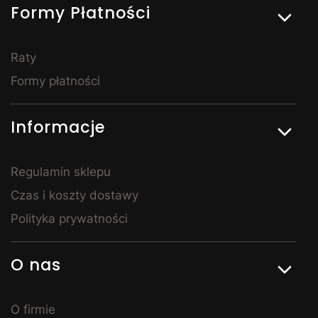
Formy Płatności
punktem całej sypialni. Łóżka z pojemnikiem na
pościel to rozwiązanie szczególnie popularne w
mniejszych mieszkaniach – pozwalają sprytnie
zagospodarować przestrzeń i utrzymać porządek. Do
Raty
sypialni dobierzesz również szafy, komody, stoliki
Formy płatności
nocne i toaletki – tak, by całe pomieszczenie tworzyło
spójną, harmonijną całość. Meble do sypialni w
Kornelo są dostępne w wielu wariantach
Informacje
wykończenia, dzięki czemu z łatwością stworzysz
wnętrze, w którym naprawdę dobrze się wyśpisz.
Meble młodzieżowe – stylowe i
Regulamin sklepu
praktyczne
Czas i koszty dostawy
Polityka prywatności
Urządzając pokój dla nastolatka, warto postawić na
rozwiązania, które będą zarówno praktyczne, jak i
dopasowane do zmieniających się potrzeb dziecka.
O nas
Meble młodzieżowe dostępne w Kornelo Meble łączą
nowoczesny design z praktycznością – zapewniają
wygodne miejsce do spania, przestrzeń do nauki i
O firmie
odpowiednie warunki do odpoczynku. W naszej