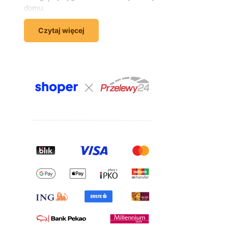
domu.
Wyposażenie domu – wszystko,
Czytaj więcej
czego potrzebujesz, w jednym
miejscu
Kompleksowe wyposażenie domu to coś więcej niż
zakup sofy czy łóżka. To świadome dopasowanie
mebli, dzięki któremu każde wnętrze staje się
wygodne, użyteczne i odzwierciedlające Twój
charakter. W sklepie meblowym Kornelo Meble
znajdziesz artykuły do każdego pomieszczenia –
salonu, sypialni, pokoju młodzieżowego, przedpokoju i
łazienki. W jednym zamówieniu możesz
skompletować całe wnętrze – od sofy i szafki RTV,
przez łóżko i komodę, aż po meble do pokoju
dziecięcego.
Meble do salonu – komfort i estetyka
w jednym