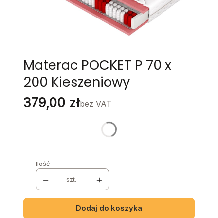
Materac POCKET P 70 x
200 Kieszeniowy
Cena
379,00 zł
bez VAT
Stwórz swój wymarzony mebel
Poszczególne warianty mogą różnić się ceną
Ilość
szt.
Dodaj do koszyka