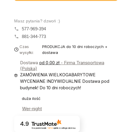
Masz pytania? dzwoń :)
577-969-394
881-344-773
Czas
PRODUKCJA do 10 dni roboczych +
wysyłki:
dostawa
Dostawa
od 0,00 zł
- Firma Transportowa
(Polska)
ZAMÓWIENIA WIELKOGABARYTOWE
WYCENIANE INDYWIDUALNIE Dostawa pod
budynek! Do 10 dni roboczych!
duża ilość
Wer-night
4.9
Na podstawie
1412
opinii
z całego okresu