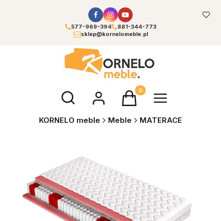
577-969-394
881-344-773
sklep@kornelomeble.pl
Otwórz wyszukiwarkę
Produkty w koszyku: 0. Zoba
KORNELO meble
Meble
MATERACE