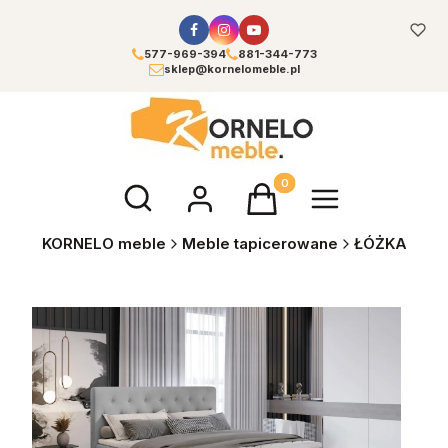
577-969-394
881-344-773
sklep@kornelomeble.pl
Otwórz wyszukiwarkę
Produkty w koszyku: 0. Zoba
KORNELO meble
Meble tapicerowane
ŁÓŻKA