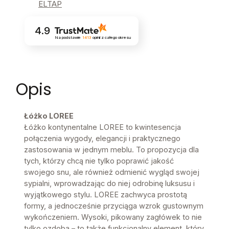
ELTAP
4.9
Na podstawie
1413
opinii
z całego okresu
Opis
Łóżko LOREE
Łóżko kontynentalne LOREE to kwintesencja
połączenia wygody, elegancji i praktycznego
zastosowania w jednym meblu. To propozycja dla
tych, którzy chcą nie tylko poprawić jakość
swojego snu, ale również odmienić wygląd swojej
sypialni, wprowadzając do niej odrobinę luksusu i
wyjątkowego stylu. LOREE zachwyca prostotą
formy, a jednocześnie przyciąga wzrok gustownym
wykończeniem. Wysoki, pikowany zagłówek to nie
tylko ozdoba – to także funkcjonalny element, który