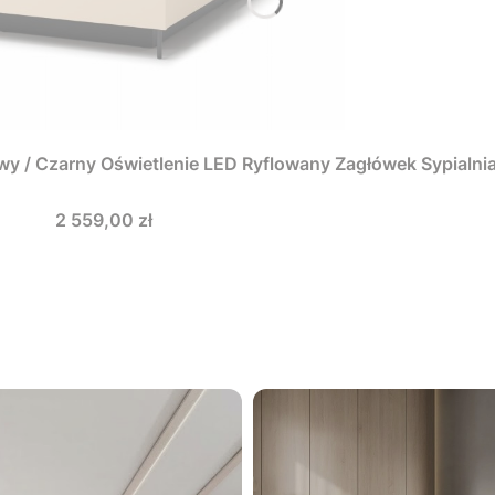
y / Czarny Oświetlenie LED Ryflowany Zagłówek Sypialn
Cena
2 559,00 zł