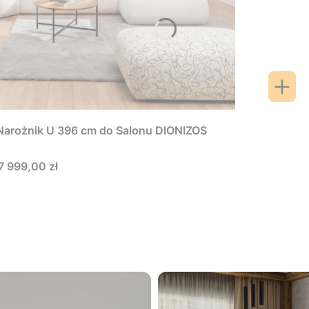
arożnik U 396 cm do Salonu DIONIZOS
Cena
7 999,00 zł