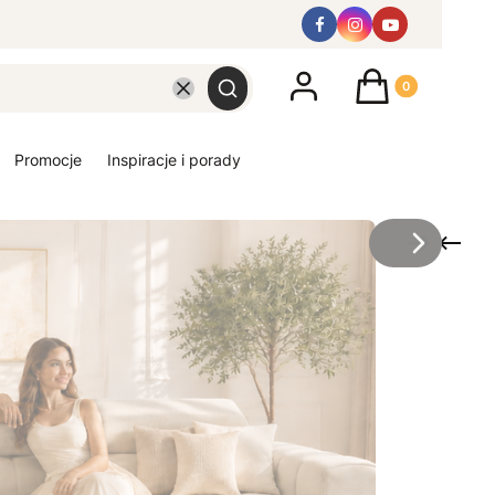
Produkty w koszyk
Wyczyść
Szukaj
promocje
inspiracje i porady
/
Slajd
z