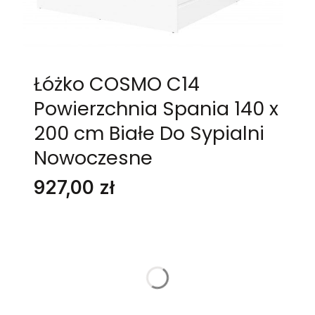
Łóżko COSMO C14
Powierzchnia Spania 140 x
200 cm Białe Do Sypialni
Nowoczesne
Cena
927,00 zł
Stwórz swój wymarzony mebel
Poszczególne warianty mogą różnić się ceną
KOLORYSTYKA
*
Wybierz
MATERAC
*