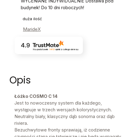
WYCENIANE INDYWIDUALNIE Dostawa pod
budynek! Do 10 dni roboczych!
duża ilość
MarideX
4.9
Na podstawie
1413
opinii
z całego okresu
Opis
Łóżko COSMO C 14
Jest to nowoczesny system dla każdego,
występuje w trzech wersjach kolorystycznych.
Neutralny biały, klasyczny dąb sonoma oraz dąb
riviera.
Bezuchwytowe fronty sprawiają, iż codzienne
czynności staną się łatwiejsze i nie będą wymagały