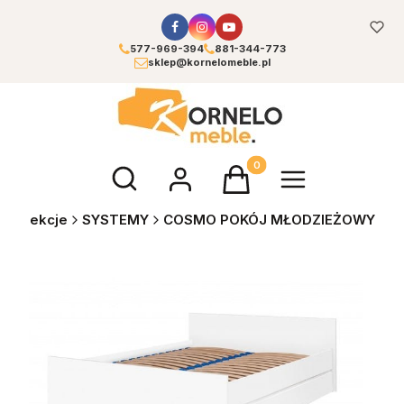
577-969-394
881-344-773
sklep@kornelomeble.pl
Otwórz wyszukiwarkę
Produkty w koszyku: 0. Zoba
Kolekcje
SYSTEMY
COSMO POKÓJ MŁODZIEŻOWY