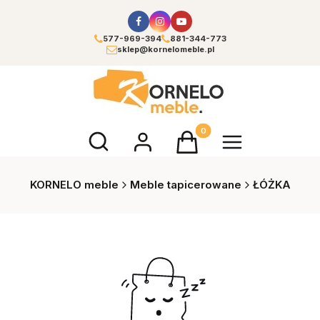
577-969-394
881-344-773
sklep@kornelomeble.pl
Otwórz wyszukiwarkę
Produkty w koszyku: 0. Zoba
KORNELO meble
Meble tapicerowane
ŁÓŻKA